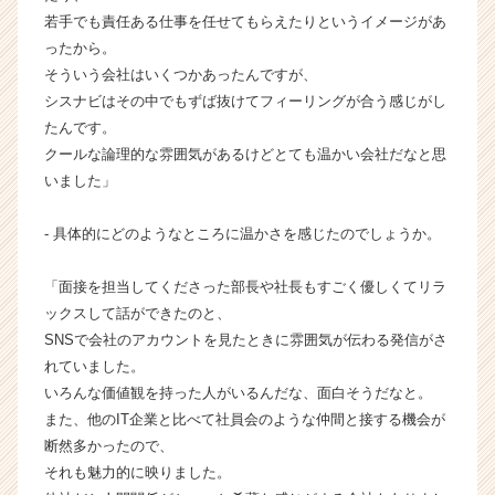
サ
若手でも責任ある仕事を任せてもらえたりというイメージがあ
イ
ったから。
ト
そういう会社はいくつかあったんですが、
チ
ア
シスナビはその中でもずば抜けてフィーリングが合う感じがし
キ
たんです。
ャ
クールな論理的な雰囲気があるけどとても温かい会社だなと思
リ
いました」
ア
（C
- 具体的にどのようなところに温かさを感じたのでしょうか。
h
e
e
「面接を担当してくださった部長や社長もすごく優しくてリラ
r
ックスして話ができたのと、
C
SNSで会社のアカウントを見たときに雰囲気が伝わる発信がさ
a
れていました。
r
いろんな価値観を持った人がいるんだな、面白そうだなと。
e
また、他のIT企業と比べて社員会のような仲間と接する機会が
e
断然多かったので、
r）
それも魅力的に映りました。