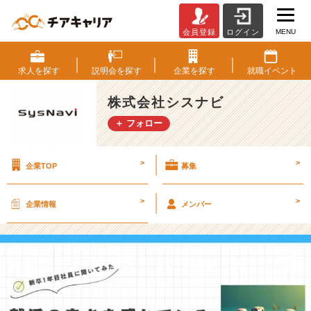
MENU
会員登録
ログイン
【新
卒
イ
求人を
探す
説明会を
探す
企業を
探す
就職
イベント
ン
タ
株式会社シスナビ
ビ
＋ フォロー
ュ
ー】
就
>
>
企業TOP
募集
活
の
辛
>
>
企業情報
メンバー
さ
を
感
じ
て
い
る