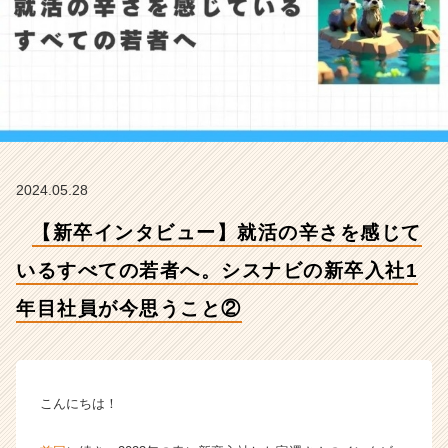
す
べ
て
の
若
者
へ。
シ
ス
2024.05.28
ナ
ビ
【新卒インタビュー】就活の辛さを感じて
の
新
いるすべての若者へ。シスナビの新卒入社1
卒
入
年目社員が今思うこと②
社
1
年
目
こんにちは！
社
員
が