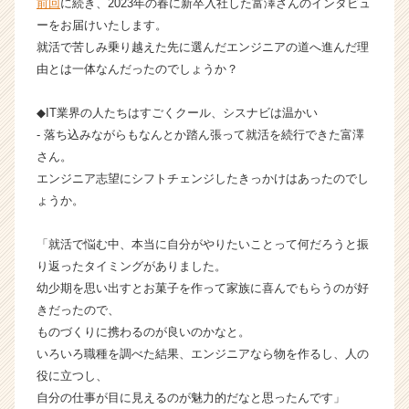
前回
に続き、2023年の春に新卒入社した富澤さんのインタビュ
今
ーをお届けいたします。
思
就活で苦しみ乗り越えた先に選んだエンジニアの道へ進んだ理
う
由とは一体なんだったのでしょうか？
こ
と
◆IT業界の人たちはすごくクール、シスナビは温かい
②
【株
- 落ち込みながらもなんとか踏ん張って就活を続行できた富澤
式
さん。
会
エンジニア志望にシフトチェンジしたきっかけはあったのでし
社
ょうか。
シ
ス
「就活で悩む中、本当に自分がやりたいことって何だろうと振
ナ
り返ったタイミングがありました。
ビ
の
幼少期を思い出すとお菓子を作って家族に喜んでもらうのが好
タ
きだったので、
イ
ものづくりに携わるのが良いのかなと。
ム
いろいろ職種を調べた結果、エンジニアなら物を作るし、人の
ラ
役に立つし、
イ
自分の仕事が目に見えるのが魅力的だなと思ったんです」
ン】