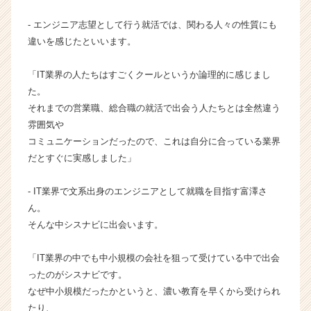
|
ベ
- エンジニア志望として行う就活では、関わる人々の性質にも
ン
違いを感じたといいます。
チ
ャ
「IT業界の人たちはすごくクールというか論理的に感じまし
ー・
た。
成
それまでの営業職、総合職の就活で出会う人たちとは全然違う
長
雰囲気や
企
業
コミュニケーションだったので、これは自分に合っている業界
か
だとすぐに実感しました」
ら
ス
- IT業界で文系出身のエンジニアとして就職を目指す富澤さ
カ
ん。
ウ
そんな中シスナビに出会います。
ト
が
届
「IT業界の中でも中小規模の会社を狙って受けている中で出会
く
ったのがシスナビです。
就
なぜ中小規模だったかというと、濃い教育を早くから受けられ
活
たり、