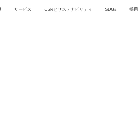
報
サービス
CSRとサステナビリティ
SDGs
採用
NEWS ROOM
ニュースリリース
卒向け】採用直結型リアルイベント『チアフェス』実施日程を公開！27卒で目
ら大阪開催を本格化
26年開催決定】新卒の早期戦力化を実現する「ベンチャー新卒合同研修」昨年