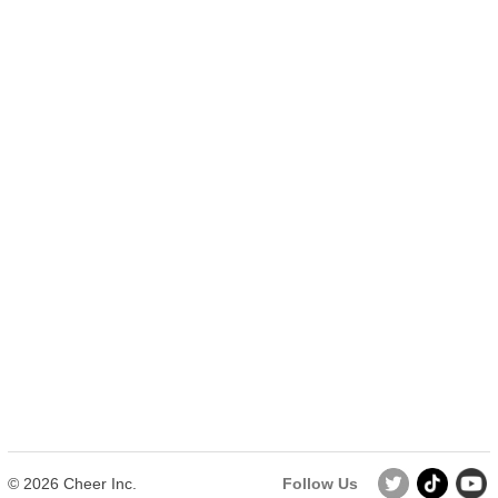
動画はこちら
https://youtu.be/_3oaUrX0Wns
【本リリースに関するお問い合わせ】
株式会社Cheer
広報担当：平塚
所在地：〒160-0023
東京都新宿区西新宿1-1-6
ミヤコ新宿ビル 908
MAIL：
ipa@cheercareer.jp
一覧に戻る
© 2026 Cheer Inc.
Follow Us