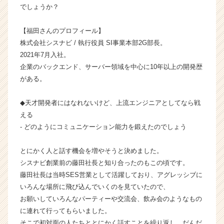
でしょうか？
ャ
ー・
成
【福田さんのプロフィール】
長
株式会社シスナビ / 執行役員 SI事業本部2G部長。
企
2021年7月入社。
業
企業のバックエンド、サーバー領域を中心に10年以上の開発歴
か
がある。
ら
ス
◆天才開発者にはなれないけど、上流エンジニアとしてなら戦
カ
ウ
える
ト
- どのようにコミュニケーション能力を鍛えたのでしょう
が
届
とにかく人と話す機会を増やそうと決めました。
く
シスナビ創業前の藤田社長と知り合ったのもこの頃です。
就
藤田社長は当時SES営業として活躍しており、アグレッシブに
活
いろんな場所に飛び込んでいくのを見ていたので、
サ
イ
お願いしていろんなパーティーや交流会、飲み会のようなもの
ト
に連れて行ってもらいました。
チ
そこで初対面の人たちととにかく話すことを繰り返し、だんだ