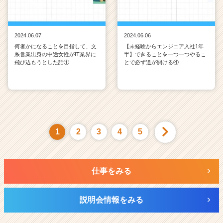
2024.06.07
2024.06.06
何者かになることを目指して、文
【未経験からエンジニア入社1年
系営業出身の中途女性がIT業界に
半】できることを一つ一つやるこ
飛び込もうとした話①
とで必ず道が開ける④
1
2
3
4
5
仕事をみる
説明会情報をみる