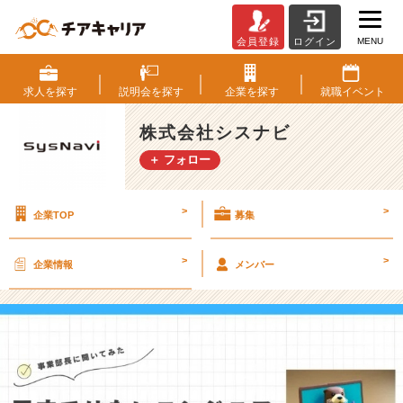
MENU
会員登録
ログイン
天
才
で
求人を
探す
説明会を
探す
企業を
探す
就職
イベント
は
な
株式会社シスナビ
い
＋ フォロー
エ
ン
ジ
>
>
企業TOP
募集
ニ
ア
が
>
>
企業情報
メンバー
執
行
役
員
に
な
っ