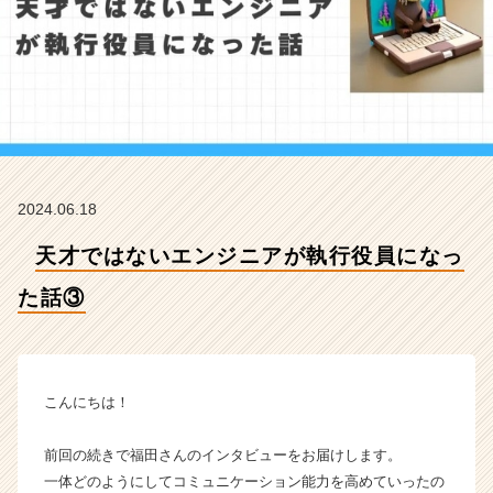
た
話
③
【株
式
会
社
シ
ス
2024.06.18
ナ
ビ
天才ではないエンジニアが執行役員になっ
の
タ
た話③
イ
ム
ラ
イ
ン】
こんにちは！
|
ベ
前回の続きで福田さんのインタビューをお届けします。
ン
一体どのようにしてコミュニケーション能力を高めていったの
チ