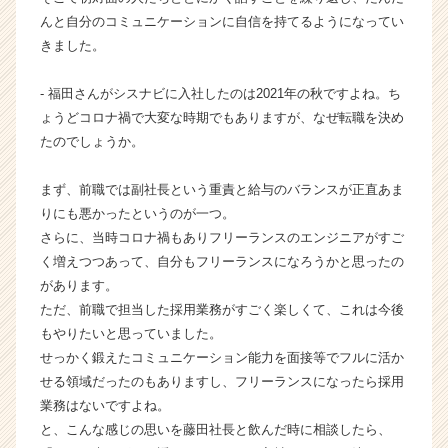
ア
んと自分のコミュニケーションに自信を持てるようになってい
キ
きました。
ャ
リ
- 福田さんがシスナビに入社したのは2021年の秋ですよね。ち
ア
（C
ょうどコロナ禍で大変な時期でもありますが、なぜ転職を決め
h
たのでしょうか。
e
e
まず、前職では副社長という重責と給与のバランスが正直あま
r
りにも悪かったというのが一つ。
C
さらに、当時コロナ禍もありフリーランスのエンジニアがすご
a
く増えつつあって、自分もフリーランスになろうかと思ったの
r
e
があります。
e
ただ、前職で担当した採用業務がすごく楽しくて、これは今後
r）
もやりたいと思っていました。
せっかく鍛えたコミュニケーション能力を面接等でフルに活か
せる領域だったのもありますし、フリーランスになったら採用
業務はないですよね。
と、こんな感じの思いを藤田社長と飲んだ時に相談したら、