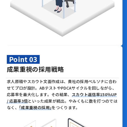
Point 03
成果重視の採用戦略
求人原稿やスカウト文面作成は、貴社の採用ペルソナに合わ
せてプロが設計。
ABテストやPDCAサイクルを回しながら、
応募率を最大化します。
その結果、
スカウト返信率150％UP
/ 応募率3倍
といった成果が続出。
やみくもに数を打つのでは
なく、
｢成果重視の採用｣
をつくります。