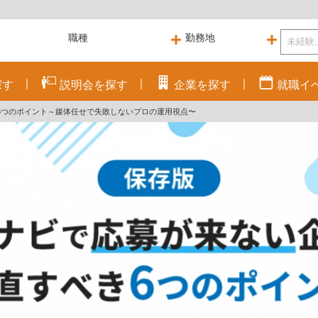
探す
説明会を
探す
企業を
探す
就職
イ
6つのポイント～媒体任せで失敗しないプロの運用視点〜