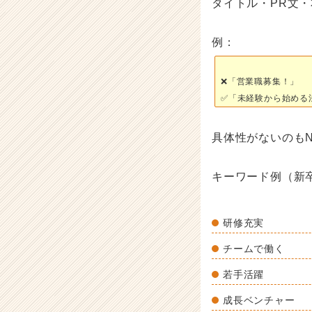
タイトル・PR文
ハ
ウ
例：
記
事
|
❌「営業職募集！」
ベ
✅「未経験から始める
ン
チ
ャ
具体性がないのも
ー・
成
長
キーワード例（新
企
業
か
研修充実
ら
ス
チームで働く
カ
若手活躍
ウ
ト
成長ベンチャー
が