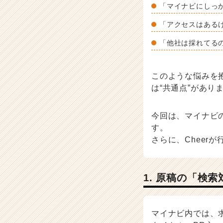
い
「マイナビにしっ
プ
ロ
「アクセスはある
の
「他社は採れてる
運
用
視
点〜
このような悩みを
-
は“共通点”があり
人
事・
今回は、マイナビ
採
す。
用
担
さらに、Cheer
当
者
向
1. 原稿の「検
け
採
用
ノ
マイナビ内では、
ウ