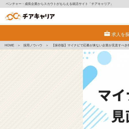
ベンチャー・成長企業からスカウトがもらえる就活サイト「チアキャリア」
【保
存
求人を
版】
マ
HOME
＞
採用ノウハウ
＞
【保存版】マイナビで応募が来ない企業が見直すべき
イ
ナ
ビ
で
応
募
が
来
な
い
企
業
が
見