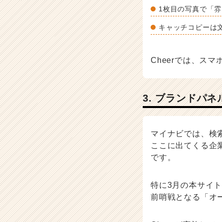
e
1枚目の写真で「
e
r）
キャッチコピーは
Cheerでは、ス
3. ブランドパ
マイナビでは、検
ここに出てくる企
です。
特に3月の本サイ
前哨戦となる「オ