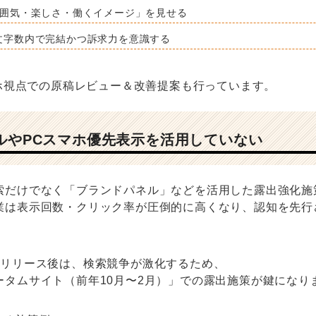
雰囲気・楽しさ・働くイメージ」を見せる
文字数内で完結かつ訴求力を意識する
マホ視点での原稿レビュー＆改善提案も行っています。
ネルやPCスマホ優先表示を活用していない
索だけでなく「ブランドパネル」などを活用した露出強化施
業は表示回数・クリック率が圧倒的に高くなり、認知を先行
トリリース後は、検索競争が激化するため、
ータムサイト（前年10月〜2月）」での露出施策が鍵になり