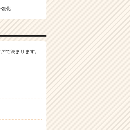
ル強化
な声
で決まります。