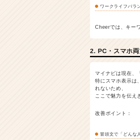
届
ワークライフバラ
く
就
活
Cheerでは、キ
サ
イ
ト
チ
2. PC・スマ
ア
キ
ャ
マイナビは現在、
リ
特にスマホ表示は
ア
れないため、
（C
h
ここで魅力を伝え
e
e
改善ポイント：
r
C
a
冒頭文で「どんな
r