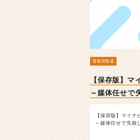
直
す
べ
き
6
つ
の
ポ
イ
母集団形成
ン
ト
～
【保存版】マ
媒
体
～媒体任せで
任
せ
で
失
【保存版】マイナ
敗
～媒体任せで失敗
し
な