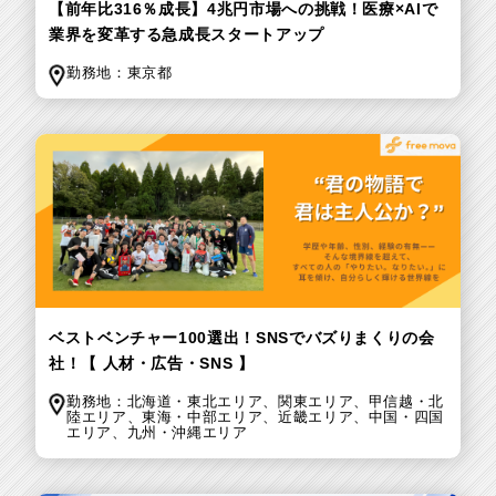
【前年比316％成長】4兆円市場への挑戦！医療×AIで
業界を変革する急成長スタートアップ
勤務地：
東京都
ベストベンチャー100選出！SNSでバズりまくりの会
社！【 人材・広告・SNS 】
勤務地：
北海道・東北エリア、
関東エリア、
甲信越・北
陸エリア、
東海・中部エリア、
近畿エリア、
中国・四国
エリア、
九州・沖縄エリア