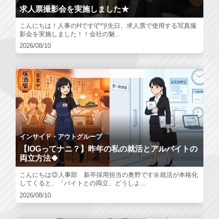
求人票撮影会を実施しました★
こんにちは！人事のHです!(^^)!先日、求人票で使用する写真撮
影会を実施しました！！会社の魅...
2026/08/10
インサイド・アウトグループ
【IOGってナニ？】昨年の私の就活とアルバイトの
両立方法🍀
こんにちは😊人事部 新卒採用担当の奥野です🌼就活が本格化
してくると、「バイトとの両立、どうしよ...
2026/08/10