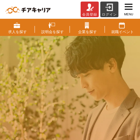
MENU
会員登録
ログイン
チ
ア
キ
求人を
探す
説明会を
探す
企業を
探す
就職
イベント
ャ
リ
ア
（CheerCareer）
|
働く
に
ワクワクを。
ベ
ン
人生
に
もっと潤いを。
チ
ャ
ー・
成長企業・ベンチャー企業から
成
スカウトが届く求人情報サイト
長
企
すぐに出来る会員登録
業
と
ス