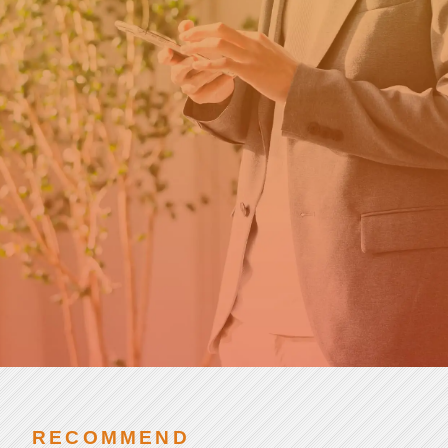
カ
新卒の方はこちら
ウ
ト
就
第二新卒・転職の方はこちら
活
チアキャリアとは
SCROLL
RECOMMEND