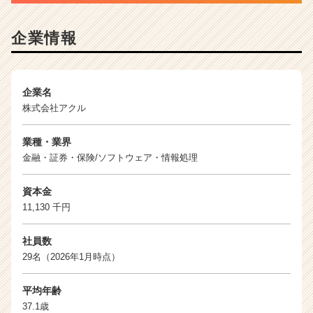
|
ベ
企業情報
ン
チ
ャ
ー・
企業名
成
株式会社アクル
長
企
業
業種・業界
か
金融・証券・保険/ソフトウェア・情報処理
ら
ス
資本金
カ
11,130 千円
ウ
ト
社員数
が
29名（2026年1月時点）
届
く
就
平均年齢
活
37.1歳