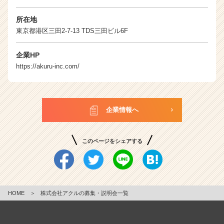
サ
イ
所在地
ト
東京都港区三田2-7-13 TDS三田ビル6F
チ
ア
キ
企業HP
ャ
https://akuru-inc.com/
リ
ア
（C
h
企業情報へ
e
e
r
このページをシェアする
C
a
r
e
e
HOME
＞
株式会社アクルの募集・説明会一覧
r）