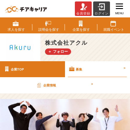
MENU
会員登録
ログイン
株
式
会
求人を
探す
説明会を
探す
企業を
探す
就職
イベント
社
ア
株式会社アクル
ク
＋ フォロー
ル
の
採
>
企業TOP
募集
用/
求
人
>
企業情報
-
業
界
ト
ッ
プ
ク