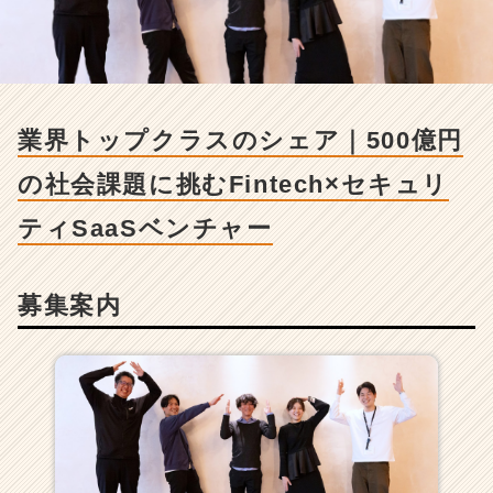
ラ
ス
の
シ
ェ
ア
業界トップクラスのシェア｜500億円
｜
5
の社会課題に挑むFintech×セキュリ
0
0
ティSaaSベンチャー
億
円
の
募集案内
社
会
課
題
に
挑
む
F
i