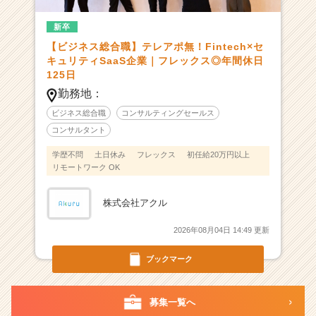
n
新卒
t
e
【ビジネス総合職】テレアポ無！Fintech×セ
c
キュリティSaaS企業｜フレックス◎年間休日
h
125日
×
勤務地：
セ
ビジネス総合職
コンサルティングセールス
キ
コンサルタント
ュ
リ
学歴不問
土日休み
フレックス
初任給20万円以上
テ
リモートワーク OK
ィ
S
株式会社アクル
a
a
2026年08月04日 14:49 更新
S
ベ
ブックマーク
ン
チ
ャ
募集一覧へ
ー