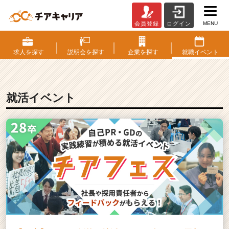
MENU
会員登録
ログイン
就
活
イ
求人を
探す
説明会を
探す
企業を
探す
就職
イベント
ベ
ン
ト
|
就活イベント
ベ
ン
チ
ャ
ー・
成
長
企
業
か
ら
ス