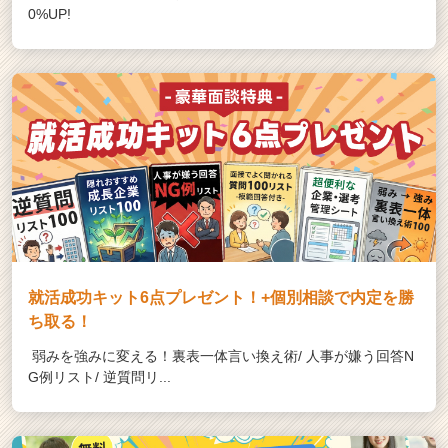
0%UP!
就活成功キット6点プレゼント！+個別相談で内定を勝
ち取る！
弱みを強みに変える！裏表一体言い換え術/ 人事が嫌う回答N
G例リスト/ 逆質問リ...