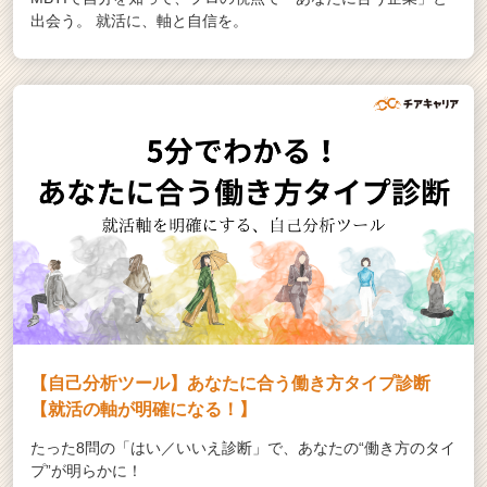
C
出会う。 就活に、軸と自信を。
a
r
e
e
r）
【自己分析ツール】あなたに合う働き方タイプ診断
【就活の軸が明確になる！】
たった8問の「はい／いいえ診断」で、あなたの“働き方のタイ
プ”が明らかに！