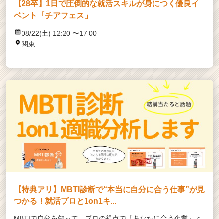
カ
【28卒】1日で圧倒的な就活スキルが身につく優良イ
ウ
ベント「チアフェス」
ト
が
08/22(土) 12:20 〜17:00
届
関東
く
就
活
サ
イ
ト
チ
ア
キ
ャ
リ
ア
（C
h
【特典アリ】MBTI診断で“本当に自分に合う仕事”が見
e
つかる！就活プロと1on1キ...
e
r
MBTIで自分を知って、プロの視点で「あなたに合う企業」と