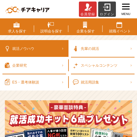
MENU
会員登録
ログイン
選
考
対
求人を
探す
説明会を
探す
企業を
探す
就職
イベント
策・
就
活
就活ノウハウ
先輩の就活
ノ
ウ
企業研究
スペシャル
コンテンツ
ハ
ウ
記
ES・選考
体験談
就活用語集
事
|
ベ
ン
チ
ャ
ー・
成