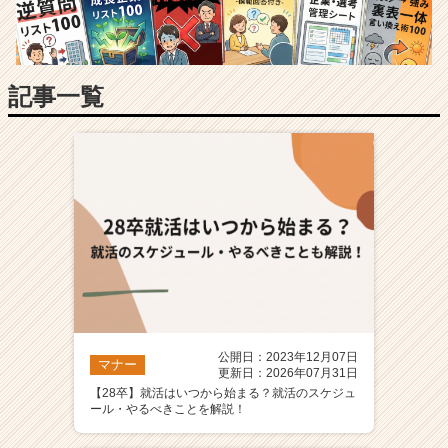
長
企
業
か
ら
記事一覧
ス
カ
ウ
ト
が
届
く
就
活
サ
イ
ト
公開日：2023年12月07日
チ
マナー
更新日：2026年07月31日
ア
【28卒】就活はいつから始まる？就活のスケジュ
キ
ール・やるべきことを解説！
ャ
リ