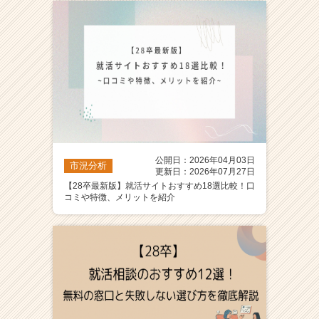
ア
（C
h
e
e
r
C
a
r
e
公開日：2026年04月03日
e
市況分析
更新日：2026年07月27日
r）
【28卒最新版】就活サイトおすすめ18選比較！口
コミや特徴、メリットを紹介