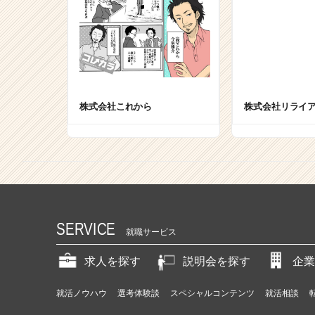
ら
ス
カ
ウ
ト
が
届
株式会社これから
株式会社リライ
く
就
活
サ
イ
ト
チ
ア
SERVICE
キ
就職サービス
ャ
リ
求人を探す
説明会を探す
企業
ア
（C
就活ノウハウ
選考体験談
スペシャルコンテンツ
就活相談
h