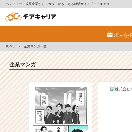
ベンチャー・成長企業からスカウトがもらえる就活サイト「チアキャリア」
企
業
求人を
マ
ン
HOME
＞
企業マンガ一覧
ガ
一
覧
企業マンガ
|
ベ
ン
チ
ャ
ー・
成
長
企
業
か