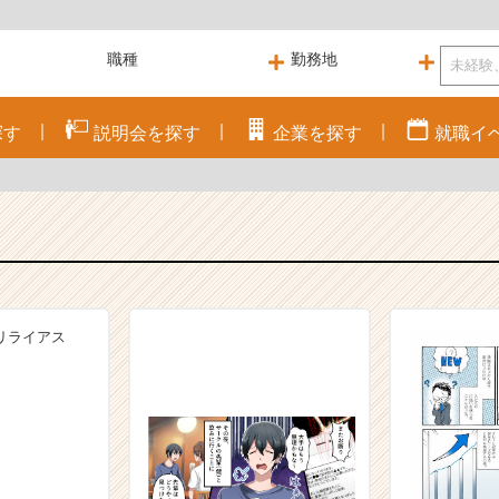
探す
説明会を
探す
企業を
探す
就職
イ