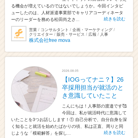
る機会が増えているのではないでしょうか。今回インタビ
ューしたのは、人材派遣事業部でキャリアコーディネータ
続きを読む
ーのリーダーを務める松田尚之さ...
営業
コンサルタント
企画・マーケティング
クリエイター
販売・サービス
広報
人事
株式会社free mova
2026.08.05
【IOGってナニ？】26
卒採用担当が就活のと
き意識していたこと
こんにちは！人事部の渡邉です🥰
今回は、私が就活時代に意識して
いたことを3つお話しします！① 自己分析で、自分自身を深
く知ること就活を始めたばかりの頃、私は正直、周りと同
続きを読む
じような「模範解答」を探し...