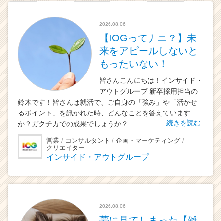
e
r
2026.08.06
C
【IOGってナニ？】未
a
来をアピールしないと
r
e
もったいない！
e
皆さんこんにちは！インサイド・
r）
アウトグループ 新卒採用担当の
鈴木です！皆さんは就活で、ご自身の「強み」や「活かせ
るポイント」を訊かれた時、どんなことを答えています
続きを読む
か？ガクチカでの成果でしょうか？...
営業
コンサルタント
企画・マーケティング
クリエイター
インサイド・アウトグループ
2026.08.06
夢に見てしまった【雑