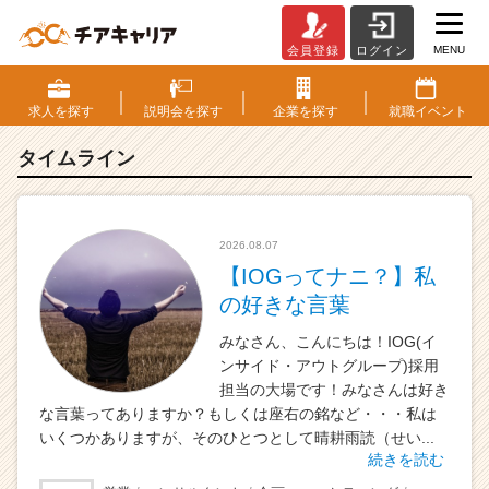
MENU
会員登録
ログイン
タ
イ
ム
求人を
探す
説明会を
探す
企業を
探す
就職
イベント
ラ
イ
タイムライン
ン
一
覧
|
2026.08.07
ベ
【IOGってナニ？】私
ン
の好きな言葉
チ
ャ
みなさん、こんにちは！IOG(イ
ー・
ンサイド・アウトグループ)採用
成
担当の大場です！みなさんは好き
長
な言葉ってありますか？もしくは座右の銘など・・・私は
企
いくつかありますが、そのひとつとして晴耕雨読（せい...
業
続きを読む
か