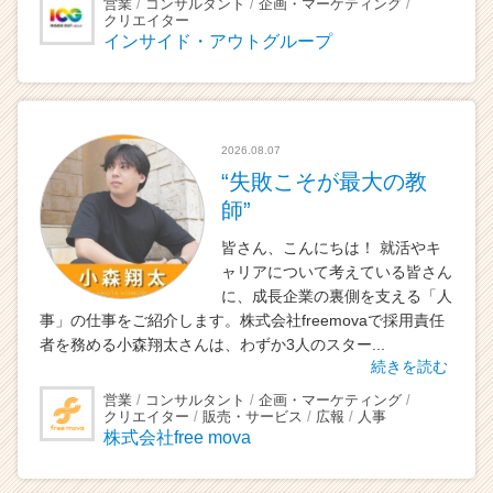
営業
コンサルタント
企画・マーケティング
ら
クリエイター
ス
インサイド・アウトグループ
カ
ウ
ト
が
届
2026.08.07
く
“失敗こそが最大の教
就
師”
活
サ
皆さん、こんにちは！ 就活やキ
イ
ャリアについて考えている皆さん
ト
に、成長企業の裏側を支える「人
チ
事」の仕事をご紹介します。株式会社freemovaで採用責任
ア
者を務める小森翔太さんは、わずか3人のスター...
キ
続きを読む
ャ
リ
営業
コンサルタント
企画・マーケティング
クリエイター
販売・サービス
広報
人事
ア
株式会社free mova
（C
h
e