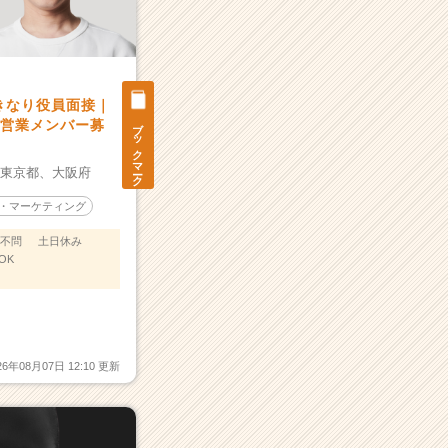
きなり役員面接｜
ブックマーク
る営業メンバー募
：
東京都、
大阪府
・マーケティング
不問
土日休み
OK
26年08月07日 12:10 更新