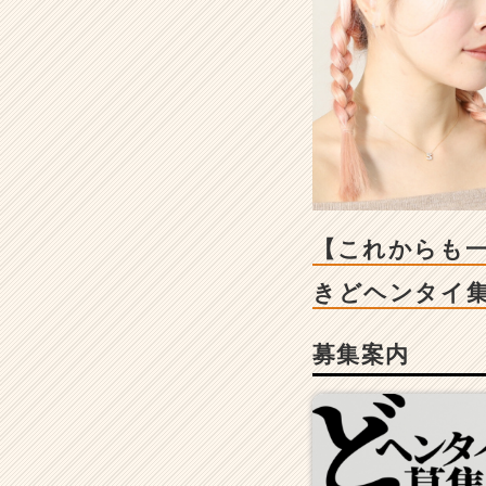
も
一
生”成
長
中”ベ
ン
チ
ャ
ー】
人
と
【これからも一
社
会
きどヘンタイ
の“こ
れ
募集案内
か
ら”を
創
る、
熱
き