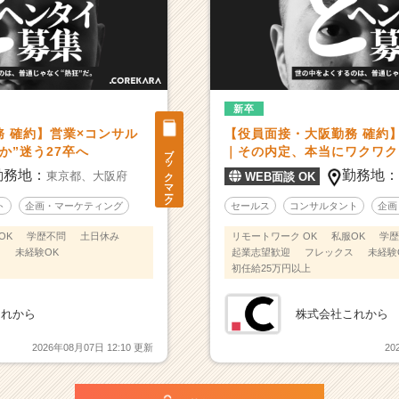
新卒
 確約】営業×コンサル
【役員面接・大阪勤務 確約
ブックマーク
か”迷う27卒へ
｜その内定、本当にワクワク
勤務地：
勤務地
東京都、
大阪府
WEB面談 OK
ト
企画・マーケティング
セールス
コンサルタント
企画
OK
学歴不問
土日休み
リモートワーク OK
私服OK
学歴
ス
未経験OK
起業志望歓迎
フレックス
未経験
初任給25万円以上
これから
株式会社これから
2026年08月07日 12:10 更新
20