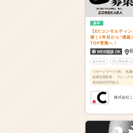
ど
ヘ
ン
タ
新卒
イ
【ECコンサルティ
集
接｜1年目から“億超
団
TOP営業へ！
の
仲
WEB面談 OK
間
セールス
コンサルタン
を
募
リモートワーク OK
私服
集！
起業志望歓迎
フレック
|
初任給25万円以上
ベ
ン
株式会社
チ
ャ
ー・
成
長
企