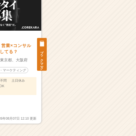
】営業×コンサル
ブックマーク
してる？
：
東京都、
大阪府
・マーケティング
不問
土日休み
OK
26年08月07日 12:10 更新