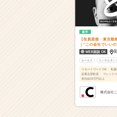
業
か
ら
ス
カ
ウ
新卒
ト
【役員面接・東京勤務
が
｜“この会社でいいの
届
WEB面談 OK
く
就
セールス
コンサルタン
活
リモートワーク OK
私服
サ
起業志望歓迎
フレック
イ
初任給25万円以上
ト
チ
株式会社
ア
キ
ャ
リ
ア