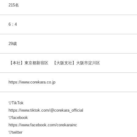
215名
6：4
29歳
【本社】東京都新宿区 【大阪支社】大阪市淀川区
https://www.corekara.co.jp
▽TikTok
https://www.tiktok.com/@corekara_official
▽facebook
https://www.facebook.com/corekarainc
▽twitter