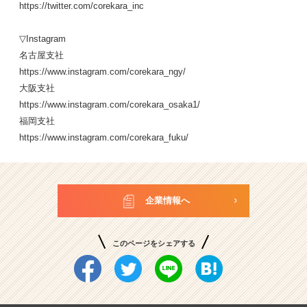
https://twitter.com/corekara_inc
▽Instagram
名古屋支社
https://www.instagram.com/corekara_ngy/
大阪支社
https://www.instagram.com/corekara_osaka1/
福岡支社
https://www.instagram.com/corekara_fuku/
企業情報へ
このページをシェアする