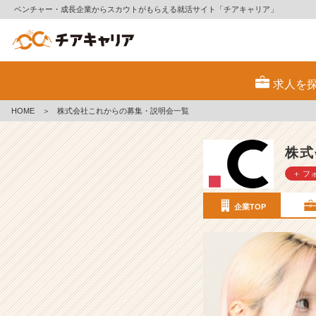
ベンチャー・成長企業からスカウトがもらえる就活サイト「チアキャリア」
株
式
求人を
会
社
HOME
＞
株式会社これからの募集・説明会一覧
こ
れ
か
株式
ら
＋ フ
の
採
用/
企業TOP
求
人
-
【こ
れ
か
ら