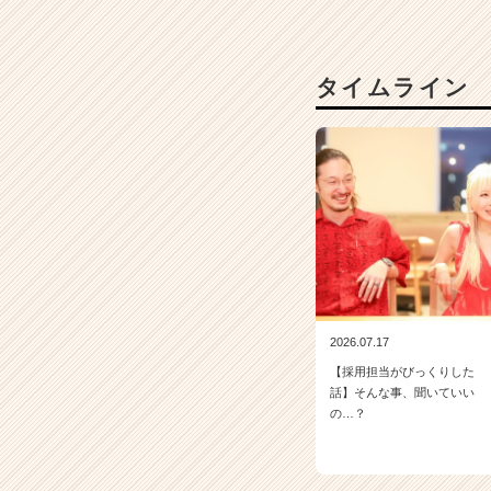
（C
h
e
e
タイムライン
r
C
a
r
e
e
r）
2026.07.17
【採用担当がびっくりした
話】そんな事、聞いていい
の…？