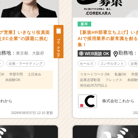
新卒
ング営業】いきなり役員面
【新規HR部署立ち上げ】い
ブックマーク
えEC企業”の課題に挑む
AIで採用業界の新常識を創
集！
勤務地：
勤務地
東京都、
大阪府
WEB面談 OK
ト
企画・マーケティング
セールス
コンサルタント
企画
OK
学歴不問
土日休み
リモートワーク OK
私服OK
学歴
ス
未経験OK
起業志望歓迎
フレックス
未経験
初任給25万円以上
これから
株式会社これから
2026年08月07日 12:10 更新
20