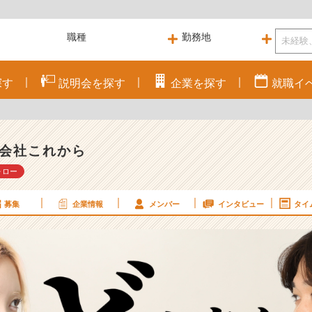
探す
説明会を
探す
企業を
探す
就職
イ
会社これから
ォロー
募集
企業情報
メンバー
インタビュー
タイ