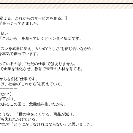
中を変える、これからのサービスを創る。】
年間突っ走ってきました。
を疑い、
「これから」を創っていくどヘンタイ集団です。
、ズレを武器に変え、互いの“らしさ”を信じ合いながら、
を本気で創っています。
っているのは、”ただの仕事”ではありません。
用で企業を進化させ、教育で未来の人材を育てる。
からを創る”仕事です。
つけ、社会の“これから”を変えていく。
ーーーーー
のか？】
が下がり、
つあるこの国に、危機感を抱いたから。
ような、 「世の中をよくする」商品が減り、
”も失われかけている。
本気で「どうにかしなければならない」と思いました。