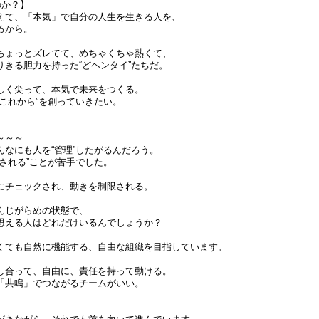
のか？】
えて、「本気」で自分の人生を生きる人を、
るから。
ちょっとズレてて、めちゃくちゃ熱くて、
りきる胆力を持った“どヘンタイ”たちだ。
しく尖って、本気で未来をつくる。
これから”を創っていきたい。
～～～
んなにも人を“管理”したがるんだろう。
される”ことが苦手でした。
にチェックされ、動きを制限される。
んじがらめの状態で、
思える人はどれだけいるんでしょうか？
くても自然に機能する、自由な組織を目指しています。
し合って、自由に、責任を持って動ける。
「共鳴」でつながるチームがいい。
。