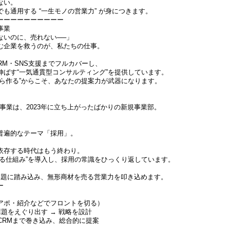
ない。
も通用する “一生モノの営業力” が身につきます。
ーーーーーーーーーー
事業
ないのに、売れない──」
む企業を救うのが、私たちの仕事。
RM・SNS支援までフルカバーし、
伸ばす“一気通貫型コンサルティング”を提供しています。
から作る”からこそ、あなたの提案力が武器になります。
事業は、2023年に立ち上がったばかりの新規事業部。
普遍的なテーマ「採用」。
依存する時代はもう終わり。
まる仕組み”を導入し、採用の常識をひっくり返しています。
課題に踏み込み、無形商材を売る営業力を叩き込めます。
ー
アポ・紹介などでフロントを切る）
課題をえぐり出す → 戦略を設計
CRMまで巻き込み、総合的に提案