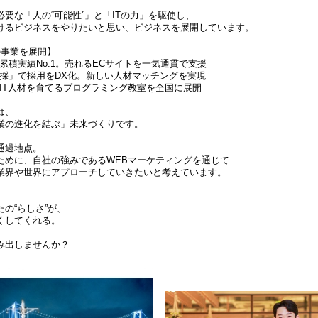
要な「人の“可能性”」と「ITの力」を駆使し、
けるビジネスをやりたいと思い、ビジネスを展開しています。
の事業を展開】
積実績No.1。売れるECサイトを一気通貫で支援
採」で採用をDX化。新しい人材マッチングを実現
IT人材を育てるプログラミング教室を全国に展開
は、
業の進化を結ぶ」未来づくりです。
通過地点。
ために、自社の強みであるWEBマーケティングを通じて
業界や世界にアプローチしていきたいと考えています。
の“らしさ”が、
くしてくれる。
み出しませんか？