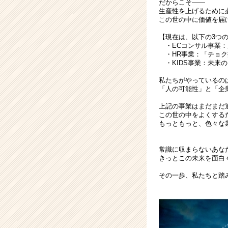
だからこそ――
ベ
生産性を上げるために必
ン
この世の中に価値を届
チ
【現在は、以下の3つ
ャ
・ECコンサル事業：累
ー・
・HR事業：「チョク
成
・KIDS事業：未来の
長
私たちがやっているの
企
「人の可能性」と「企
業
か
上記の事業はまだまだ
この世の中をよくする
ら
もっともっと、色々な
ス
カ
ウ
常識に収まらないあなた
きっとこの未来を面白
ト
が
その一歩、私たちと踏
届
く
就
活
サ