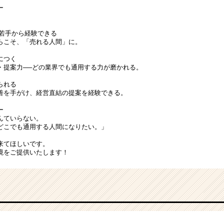
ー
を若手から経験できる
らこそ、「売れる人間」に。
につく
・提案力──どの業界でも通用する力が磨かれる。
られる
善を手がけ、経営直結の提案を経験できる。
ー
んていらない。
どこでも通用する人間になりたい。」
来てほしいです。
境をご提供いたします！