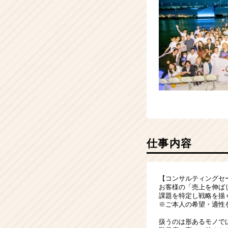
イ
ト
チ
ア
キ
ャ
リ
ア
（CheerCareer）
仕事内容
【コンサルティングセ
お客様の「売上を伸ば
課題を特定し戦略を描
※ご本人の希望・適性
扱うのは形あるモノで