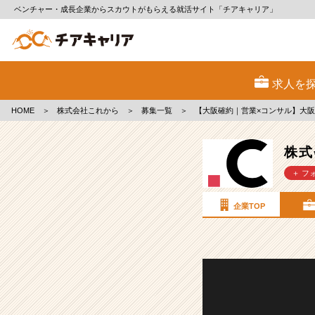
ベンチャー・成長企業からスカウトがもらえる就活サイト「チアキャリア」
株
式
求人を
会
社
HOME
＞
株式会社これから
＞
募集一覧
＞
【大阪確約｜営業×コンサル】大
こ
れ
か
株式
ら
＋ フ
の
採
用/
企業TOP
求
人
-
【大
阪
確
約