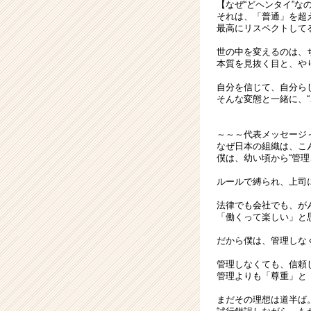
【なぜ“どヘンタイ”な
それは、「普通」を超
最高にリスペクトして
世の中を変えるのは、
本質を見抜く目と、や
自分を信じて、自分ら
そんな変態と一緒に、“
～～～代表メッセージ
なぜ日本の組織は、こ
僕は、幼い頃から“管理
ルールで縛られ、上司
法律でも会社でも、が
「働くって楽しい」と
だから僕は、管理しな
管理しなくても、信頼
管理よりも「尊重」と
まだその理想は道半ば