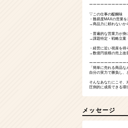
ーーーーーーーーーー
▽この仕事の醍醐味
・難易度MAXの営業
→商品力に頼れないか
・普遍的な営業力が身
→課題特定・戦略立案
・経営に近い視座を得
→数億円規模の売上改
ーーーーーーーーーー
「簡単に売れる商品な
自分の実力で勝負し、
そんなあなたにこそ、
圧倒的に成長できる環
メッセージ