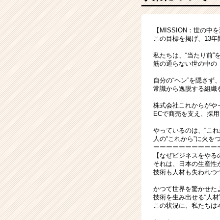
で
市
場
【MISSION：世の
価
この目標を掲げ、13
値
の
私たちは、“当たり前”
上
筋の通らない世の中の
が
自分の“ヘン”を隠さず
る
常識から逸脱する組織
営
業
株式会社これからがや
ECで商売を支え、採
し
ま
やっているのは、“これ
せ
人の“これから”に火を
ん？
ーーーーーーーーーー
【なぜビジネスをやる
＃
それは、日本の生産性
月
技術も人材も失われつ
給
28
かつて世界を驚かせた
技術を生み出せる“人材
万
この状況に、私たちは
～
|