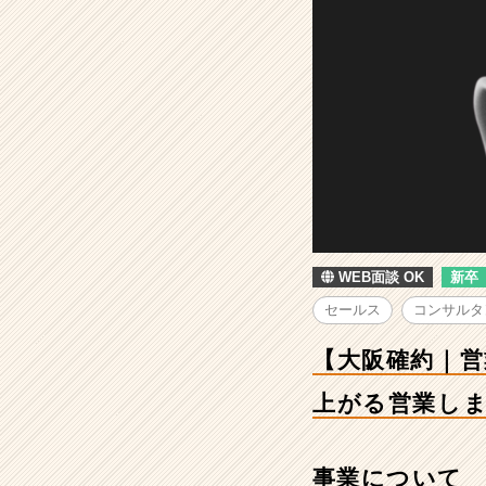
｜
営
業
×
コ
ン
サ
ル】
大
阪
で
勢
WEB面談 OK
新卒
い
の
セールス
コンサルタ
あ
る
【大阪確約｜営
ベ
ン
上がる営業しま
チ
ャ
ー
事業について