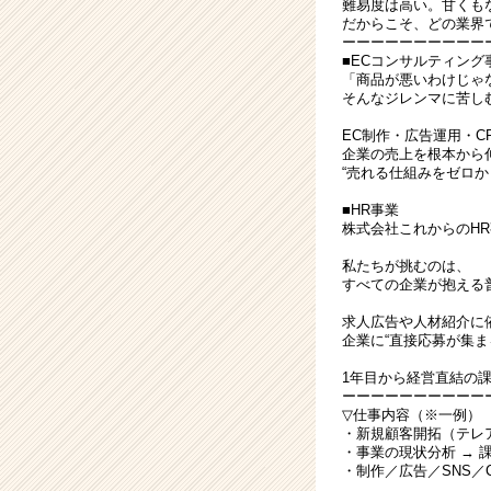
難易度は高い。甘くも
だからこそ、どの業界で
ーーーーーーーーーー
■ECコンサルティング
「商品が悪いわけじゃ
そんなジレンマに苦し
EC制作・広告運用・C
企業の売上を根本から
“売れる仕組みをゼロ
■HR事業
株式会社これからのHR
私たちが挑むのは、
すべての企業が抱える
求人広告や人材紹介に
企業に“直接応募が集
1年目から経営直結の
ーーーーーーーーーー
▽仕事内容（※一例）
・新規顧客開拓（テレ
・事業の現状分析 → 
・制作／広告／SNS／