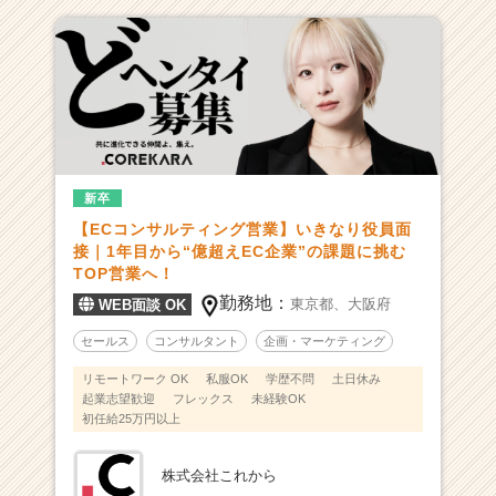
ら
も
一
生”成
長
中”ベ
ン
チ
ャ
新卒
ー】
【ECコンサルティング営業】いきなり役員面
人
接｜1年目から“億超えEC企業”の課題に挑む
と
TOP営業へ！
社
勤務地：
東京都、
大阪府
WEB面談 OK
会
の“こ
セールス
コンサルタント
企画・マーケティング
れ
か
リモートワーク OK
私服OK
学歴不問
土日休み
ら”を
起業志望歓迎
フレックス
未経験OK
初任給25万円以上
創
る、
熱
株式会社これから
き