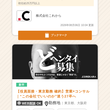
企
初任給25万円以上
業
か
株式会社これから
ら
ス
2026年08月06日 10:04 更新
カ
ウ
ブックマーク
ト
が
届
く
就
活
サ
イ
ト
新卒
チ
ア
【役員面接・東京勤務 確約】営業×コンサル
キ
｜“この会社でいいのか”迷う27卒へ
ャ
勤務地：
東京都、
大阪府
WEB面談 OK
リ