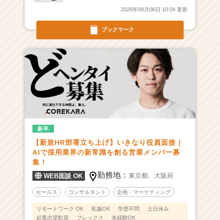
ど
2026年08月06日 10:04 更新
ヘ
ン
ブックマーク
タ
イ
集
団
の
仲
間
を
募
新卒
集！
【新規HR部署立ち上げ】いきなり役員面接｜
|
AIで採用業界の新常識を創る営業メンバー募
ベ
集！
ン
チ
勤務地：
東京都、
大阪府
WEB面談 OK
ャ
セールス
コンサルタント
企画・マーケティング
ー・
成
リモートワーク OK
私服OK
学歴不問
土日休み
長
起業志望歓迎
フレックス
未経験OK