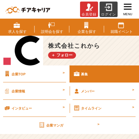
MENU
会員登録
ログイン
株
式
会
求人を
探す
説明会を
探す
企業を
探す
就職
イベント
社
こ
株式会社これから
れ
＋ フォロー
か
ら
の
>
企業TOP
募集
採
用/
求
>
>
企業情報
メンバー
人
一
>
>
覧
インタビュー
タイムライン
-
【こ
>
企業マンガ
れ
か