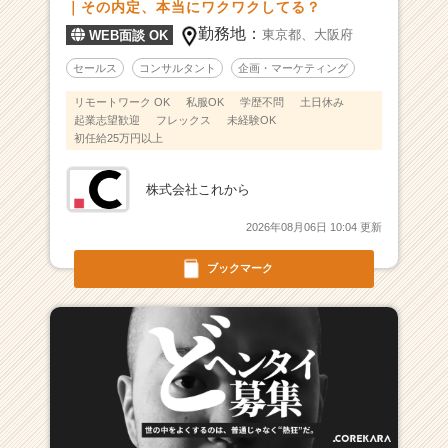
｜その内定、本当にワクワクしてる？
勤務地：
東京都、
大阪府
WEB面談 OK
セールス
コンサルタント
企画・マーケティング
リモートワーク OK
私服OK
学歴不問
土日休み
起業志望歓迎
フレックス
未経験OK
初任給25万円以上
株式会社これから
2026年08月06日 10:04 更新
ブックマーク