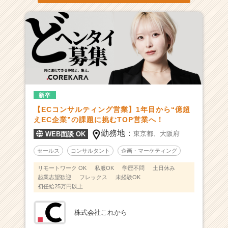
新卒
【ECコンサルティング営業】1年目から“億超
えEC企業”の課題に挑むTOP営業へ！
勤務地：
東京都、
大阪府
WEB面談 OK
セールス
コンサルタント
企画・マーケティング
リモートワーク OK
私服OK
学歴不問
土日休み
起業志望歓迎
フレックス
未経験OK
初任給25万円以上
株式会社これから