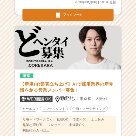
2026年08月06日 10:04 更新
ブックマーク
新卒
【新規HR部署立ち上げ】AIで採用業界の新常
識を創る営業メンバー募集！
勤務地：
東京都、
大阪府
WEB面談 OK
セールス
コンサルタント
企画・マーケティング
リモートワーク OK
私服OK
学歴不問
土日休み
起業志望歓迎
フレックス
未経験OK
初任給25万円以上