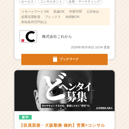
ア
セールス
コンサルタント
企画・マーケティング
（C
リモートワーク OK
私服OK
学歴不問
土日休み
h
起業志望歓迎
フレックス
未経験OK
e
初任給25万円以上
e
r
株式会社これから
C
a
2026年08月06日 10:04 更新
r
e
ブックマーク
e
r）
新卒
【役員面接・大阪勤務 確約】営業×コンサル