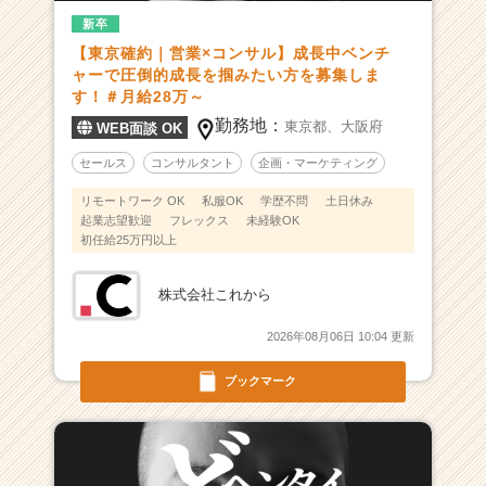
新卒
【東京確約｜営業×コンサル】成長中ベンチ
ャーで圧倒的成長を掴みたい方を募集しま
す！＃月給28万～
勤務地：
東京都、
大阪府
WEB面談 OK
セールス
コンサルタント
企画・マーケティング
リモートワーク OK
私服OK
学歴不問
土日休み
起業志望歓迎
フレックス
未経験OK
初任給25万円以上
株式会社これから
2026年08月06日 10:04 更新
ブックマーク