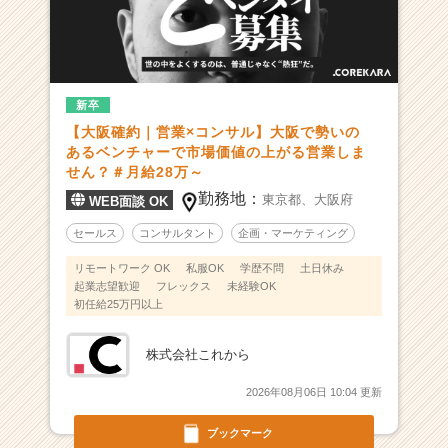
新卒
【大阪確約｜営業×コンサル】大阪で勢いの
あるベンチャーで市場価値の上がる営業しま
せん？＃月給28万～
勤務地：
東京都、
大阪府
WEB面談 OK
セールス
コンサルタント
企画・マーケティング
リモートワーク OK
私服OK
学歴不問
土日休み
起業志望歓迎
フレックス
未経験OK
初任給25万円以上
株式会社これから
2026年08月06日 10:04 更新
ブックマーク