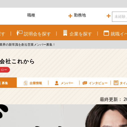
探す
説明会を
探す
企業を
探す
就職
イ
用業界の新常識を創る営業メンバー募集！
会社これから
ォロー
募集
企業情報
メンバー
インタビュー
タイ
最終更新： 20