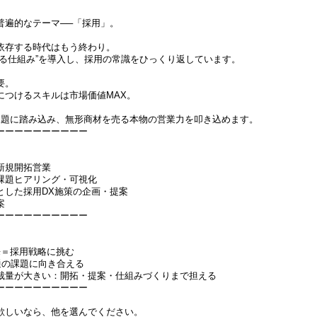
普遍的なテーマ──「採用」。
依存する時代はもう終わり。
まる仕組み”を導入し、採用の常識をひっくり返しています。
要。
につけるスキルは市場価値MAX。
課題に踏み込み、無形商材を売る本物の営業力を叩き込めます。
ーーーーーーーーーー
新規開拓営業
課題ヒアリング・可視化
とした採用DX施策の企画・提案
案
ーーーーーーーーーー
来＝採用戦略に挑む
通の課題に向き合える
裁量が大きい：開拓・提案・仕組みづくりまで担える
ーーーーーーーーーー
欲しいなら、他を選んでください。