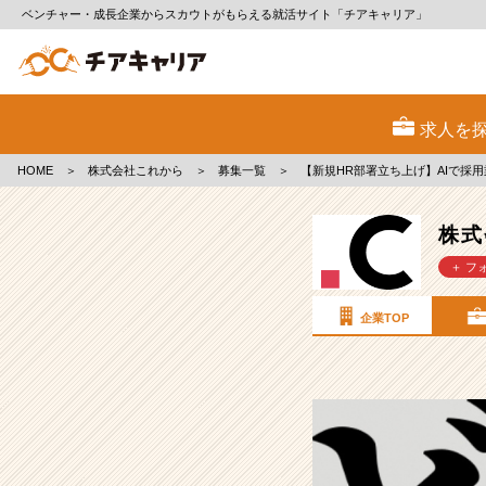
ベンチャー・成長企業からスカウトがもらえる就活サイト「チアキャリア」
株
式
求人を
会
社
HOME
＞
株式会社これから
＞
募集一覧
＞
【新規HR部署立ち上げ】AIで採
こ
れ
か
株式
ら
＋ フ
の
採
用/
企業TOP
求
人
-
【新
規
HR
部