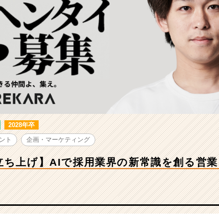
2028年卒
ント
企画・マーケティング
立ち上げ】AIで採用業界の新常識を創る営