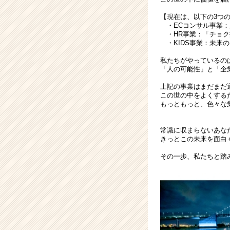
届
【現在は、以下の3つ
く
・ECコンサル事業：累
就
・HR事業：「チョク
活
・KIDS事業：未来の
サ
私たちがやっているの
イ
「人の可能性」と「企
ト
チ
上記の事業はまだまだ
ア
この世の中をよくする
もっともっと、色々な
キ
ャ
リ
常識に収まらないあなた
ア
きっとこの未来を面白
（CheerCareer）
その一歩、私たちと踏