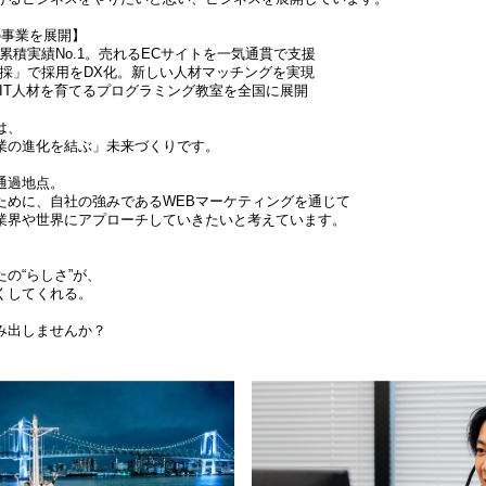
の事業を展開】
積実績No.1。売れるECサイトを一気通貫で支援
採」で採用をDX化。新しい人材マッチングを実現
IT人材を育てるプログラミング教室を全国に展開
は、
業の進化を結ぶ」未来づくりです。
通過地点。
ために、自社の強みであるWEBマーケティングを通じて
業界や世界にアプローチしていきたいと考えています。
の“らしさ”が、
くしてくれる。
み出しませんか？