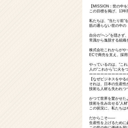
ン
【MISSION：世の
バ
この目標を掲げ、13
ー
募
私たちは、“当たり前”
集！
筋の通らない世の中の
|
自分の“ヘン”を隠さず
ベ
常識から逸脱する組織
ン
チ
株式会社これからがや
ECで商売を支え、採
ャ
ー・
やっているのは、“これ
成
人の“これから”に火を
長
ーーーーーーーーーー
企
【なぜビジネスをやる
それは、日本の生産性
業
技術も人材も失われつ
か
ら
かつて世界を驚かせた
ス
技術を生み出せる“人材
この状況に、私たちは
カ
ウ
だからこそ――
ト
生産性を上げるために必
が
この世の中に価値を届