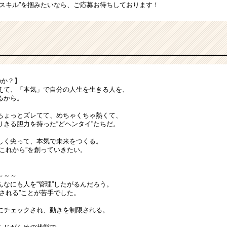
るスキル”を掴みたいなら、ご応募お待ちしております！
のか？】
えて、「本気」で自分の人生を生きる人を、
るから。
ちょっとズレてて、めちゃくちゃ熱くて、
りきる胆力を持った“どヘンタイ”たちだ。
しく尖って、本気で未来をつくる。
これから”を創っていきたい。
～～～
んなにも人を“管理”したがるんだろう。
される”ことが苦手でした。
にチェックされ、動きを制限される。