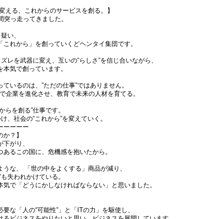
中を変える、これからのサービスを創る。】
年間突っ走ってきました。
を疑い、
「これから」を創っていくどヘンタイ集団です。
、ズレを武器に変え、互いの“らしさ”を信じ合いながら、
を本気で創っています。
っているのは、”ただの仕事”ではありません。
用で企業を進化させ、教育で未来の人材を育てる。
からを創る”仕事です。
つけ、社会の“これから”を変えていく。
ーーーーー
のか？】
が下がり、
つあるこの国に、危機感を抱いたから。
ような、 「世の中をよくする」商品が減り、
”も失われかけている。
本気で「どうにかしなければならない」と思いました。
要な「人の“可能性”」と「ITの力」を駆使し、
けるビジネスをやりたいと思い、ビジネスを展開しています。