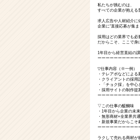
私たちが挑むのは、
すべての企業が抱える
求人広告や人材紹介に
企業に“直接応募が集
採用はどの業界でも必
だからこそ、ここで身
1年目から経営直結の
ーーーーーーーーーー
▽仕事内容（※一例）
・テレアポなどによる
・クライアントの採用
・「チョク採」を中心
・採用サイトの制作提
ーーーーーーーーーー
▽この仕事の醍醐味
・1年目から企業の未
・無形商材×全業界共
・新規事業だからこそ
ーーーーーーーーーー
ラクして売れる商材が