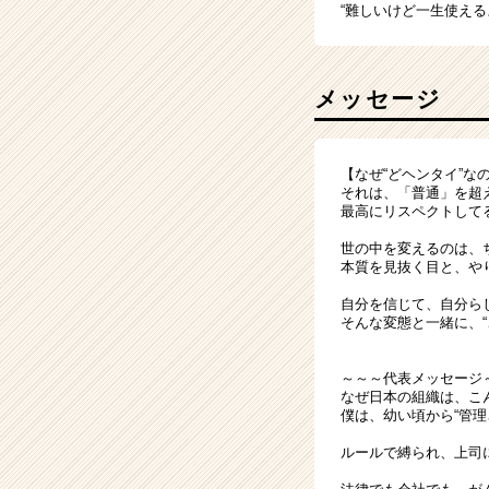
“難しいけど一生使え
メッセージ
【なぜ“どヘンタイ”な
それは、「普通」を超
最高にリスペクトして
世の中を変えるのは、
本質を見抜く目と、や
自分を信じて、自分ら
そんな変態と一緒に、“
～～～代表メッセージ
なぜ日本の組織は、こ
僕は、幼い頃から“管理
ルールで縛られ、上司