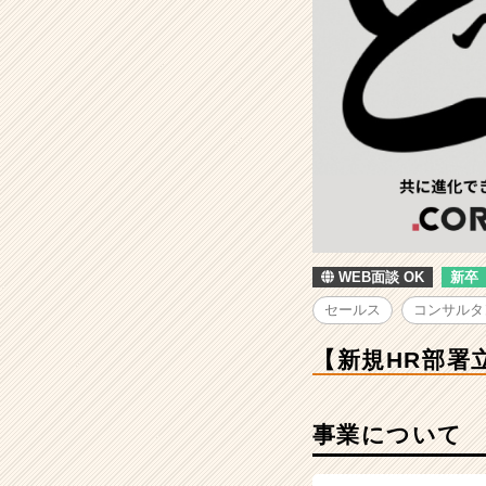
署
立
ち
上
げ】
AI
で
採
用
業
界
の
WEB面談 OK
新卒
新
常
セールス
コンサルタ
識
を
【新規HR部署
創
る
営
事業について
業
メ