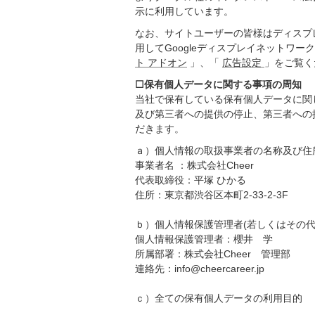
示に利用しています。
なお、サイトユーザーの皆様はディスプレ
用してGoogleディスプレイネットワ
ト アドオン
」、「
広告設定
」をご覧く
☐保有個人データに関する事項の周知
当社で保有している保有個人データに関
及び第三者への提供の停止、第三者への
だきます。
ａ）個人情報の取扱事業者の名称及び住
事業者名 ：株式会社Cheer
代表取締役：平塚 ひかる
住所：東京都渋谷区本町2-33-2-3F
ｂ）個人情報保護管理者(若しくはその
個人情報保護管理者：櫻井 学
所属部署：株式会社Cheer 管理部
連絡先：info@cheercareer.jp
ｃ）全ての保有個人データの利用目的