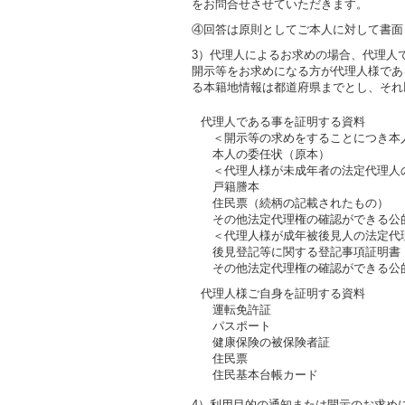
をお問合せさせていただきます。
④回答は原則としてご本人に対して書面
3）代理人によるお求めの場合、代理人
開示等をお求めになる方が代理人様であ
る本籍地情報は都道府県までとし、それ
代理人である事を証明する資料
＜開示等の求めをすることにつき本
本人の委任状（原本）
＜代理人様が未成年者の法定代理人
戸籍謄本
住民票（続柄の記載されたもの）
その他法定代理権の確認ができる公
＜代理人様が成年被後見人の法定代
後見登記等に関する登記事項証明書
その他法定代理権の確認ができる公
代理人様ご自身を証明する資料
運転免許証
パスポート
健康保険の被保険者証
住民票
住民基本台帳カード