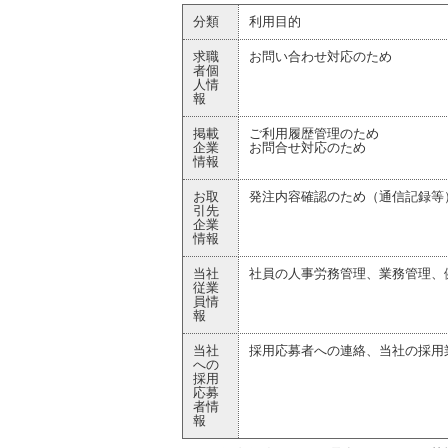
分類
利用目的
求職
お問い合わせ対応のため
者個
人情
報
掲載
ご利用履歴管理のため
企業
お問合せ対応のため
情報
お取
発注内容確認のため（通信記録等
引先
企業
情報
当社
社員の人事労務管理、業務管理、
従業
員情
報
当社
採用応募者への連絡、当社の採用
への
採用
応募
者情
報