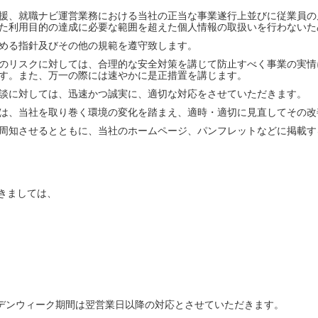
援、就職ナビ運営業務における当社の正当な事業遂行上並びに従業員の
た利用目的の達成に必要な範囲を超えた個人情報の取扱いを行わないた
める指針及びその他の規範を遵守致します。
のリスクに対しては、合理的な安全対策を講じて防止すべく事業の実情
す。また、万一の際には速やかに是正措置を講じます。
談に対しては、迅速かつ誠実に、適切な対応をさせていただきます。
は、当社を取り巻く環境の変化を踏まえ、適時・適切に見直してその改
周知させるとともに、当社のホームページ、パンフレットなどに掲載す
きましては、
デンウィーク期間は翌営業日以降の対応とさせていただきます。