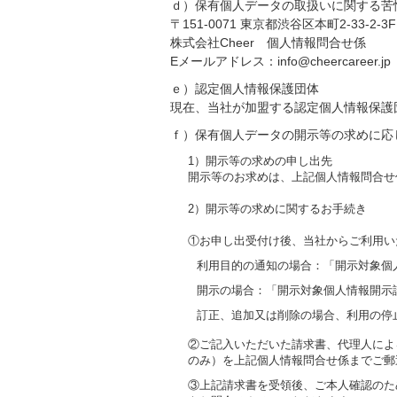
ｄ）保有個人データの取扱いに関する苦
〒151-0071 東京都渋谷区本町2-33-2-3F
株式会社Cheer 個人情報問合せ係
Eメールアドレス：info@cheercareer.jp
ｅ）認定個人情報保護団体
現在、当社が加盟する認定個人情報保護
ｆ）保有個人データの開示等の求めに応
1）開示等の求めの申し出先
開示等のお求めは、上記個人情報問合せ
2）開示等の求めに関するお手続き
①お申し出受付け後、当社からご利用い
利用目的の通知の場合：「開示対象個
開示の場合：「開示対象個人情報開示
訂正、追加又は削除の場合、利用の停
②ご記入いただいた請求書、代理人によ
のみ）を上記個人情報問合せ係までご郵
③上記請求書を受領後、ご本人確認のた