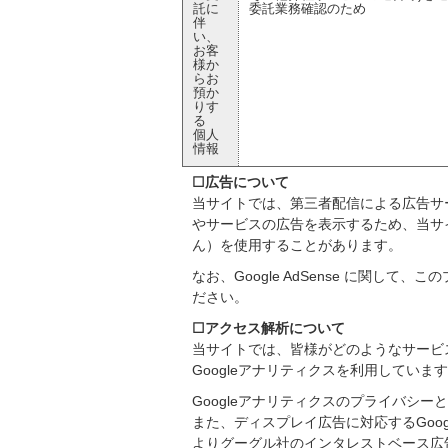
託に
委託業務確認のため
伴
い、
お客
様か
らお
預か
りす
る
個人
情報
☐広告について
当サイトでは、第三者配信による広告サービ
やサービスの広告を表示するため、当サ
ん）を使用することがあります。
なお、Google AdSense に関
ださい。
☐アクセス解析について
当サイトでは、皆様がどのようなサービ
Googleアナリティクスを利用してい
Googleアナリティクスのプライバシ
また、ディスプレイ広告に対応するGoo
よりグーグル社のインタレストベース広