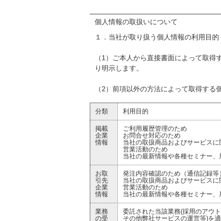
個人情報の取扱いについて
１．当社が取り扱う個人情報の利用目的
（1）ご本人から直接書面によって取得
り明示します。
（2）前項以外の方法によって取得する
分類
利用目的
掲載
ご利用履歴管理のため
企業
お問合せ対応のため
情報
当社の取扱商品およびサービスに
営業活動のため
当社の最新情報や各種セミナー、
お取
発注内容確認のため（通信記録等
引先
当社の取扱商品およびサービスに
企業
営業活動のため
情報
当社の最新情報や各種セミナー、
業務
委託された当該業務(採用のアウトソース業務、=
の受
その他弊社サービスの運営等)を