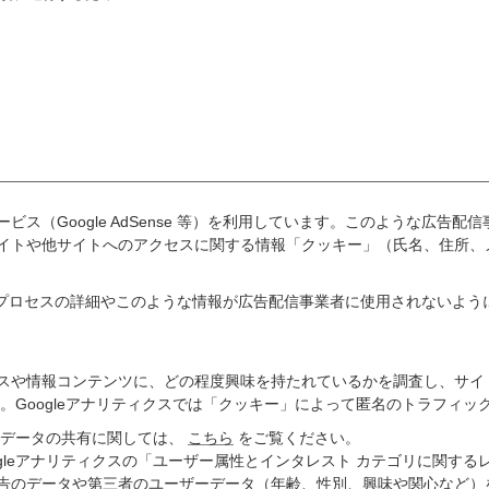
ス（Google AdSense 等）を利用しています。このような広告
イトや他サイトへのアクセスに関する情報「クッキー」（氏名、住所、
して、このプロセスの詳細やこのような情報が広告配信事業者に使用されない
スや情報コンテンツに、どの程度興味を持たれているかを調査し、サイ
ます。Googleアナリティクスでは「クッキー」によって匿名のトラフィ
ーとデータの共有に関しては、
こちら
をご覧ください。
gleアナリティクスの「ユーザー属性とインタレスト カテゴリに関す
告のデータや第三者のユーザーデータ（年齢、性別、興味や関心など）