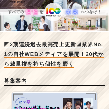
2
期
連
続
過
去
最
高
売
◤2期連続過去最高売上更新◢業界No.
上
更
1の自社WEBメディアを展開！20代か
新
◢
ら裁量権を持ち個性を磨く
業
界
N
募集案内
o.
1
の
自
社
W