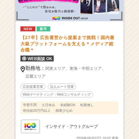
E
B
メ
デ
NEW
新卒
ィ
【27卒】広告運営から提案まで挑戦！国内最
ア
大級プラットフォームを支える＊メディア総
を
合職＊
展
開！
WEB面談 OK
2
勤務地：
関東エリア、
東海・中部エリア、
0
近畿エリア
代
か
広告提案営業
法人ルート営業
ら
Webマーケティング・Webコンサルティング
裁
量
学歴不問
土日休み
未経験OK
転勤無し
権
初任給25万円以上
残業少なめ
を
持
インサイド・アウトグループ
ち
個
2026年08月07日 10:02 更新