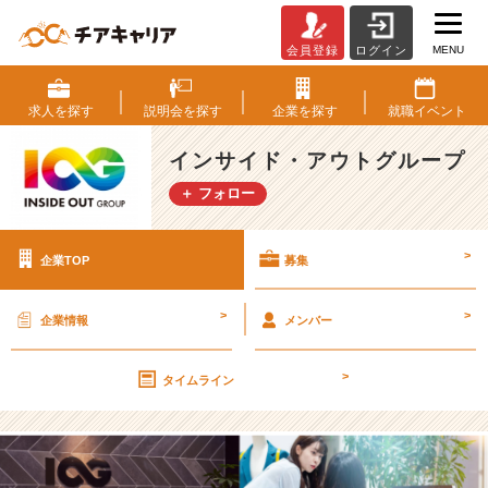
MENU
会員登録
ログイン
イ
ン
サ
求人を
探す
説明会を
探す
企業を
探す
就職
イベント
イ
ド・
インサイド・アウトグループ
ア
＋ フォロー
ウ
ト
グ
>
企業TOP
募集
ル
ー
プ
>
>
企業情報
メンバー
の
採
>
用/
タイムライン
求
人
-
◤