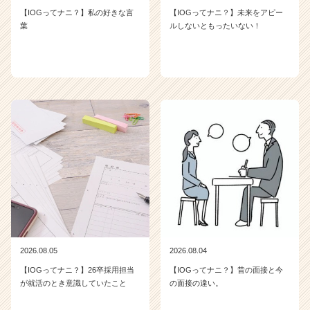
届
【IOGってナニ？】私の好きな言
【IOGってナニ？】未来をアピー
く
葉
ルしないともったいない！
就
活
サ
イ
ト
チ
ア
キ
ャ
リ
ア
（C
h
e
e
r
2026.08.05
2026.08.04
C
【IOGってナニ？】26卒採用担当
【IOGってナニ？】昔の面接と今
a
が就活のとき意識していたこと
の面接の違い。
r
e