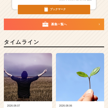
性
を
ブックマーク
磨
く
|
募集一覧へ
ベ
ン
チ
タイムライン
ャ
ー・
成
長
企
業
か
ら
ス
カ
ウ
ト
が
2026.08.07
2026.08.06