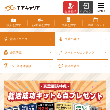
MENU
会員登録
ログイン
選
考
対
求人を
探す
説明会を
探す
企業を
探す
就職
イベント
策・
就
活
就活ノウハウ
先輩の就活
ノ
ウ
企業研究
スペシャル
コンテンツ
ハ
ウ
記
ES・選考
体験談
就活用語集
事
|
ベ
ン
チ
ャ
ー・
成