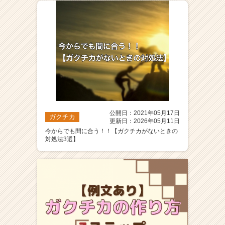
ア
（C
h
e
e
r
C
a
r
e
公開日：2021年05月17日
e
ガクチカ
更新日：2026年05月11日
r）
今からでも間に合う！！【ガクチカがないときの
対処法3選】