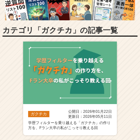
長
企
業
か
ら
カテゴリ「ガクチカ」の記事一覧
ス
カ
ウ
ト
が
届
く
就
活
サ
イ
ト
公開日：2026年01月22日
チ
ガクチカ
更新日：2026年05月11日
ア
学歴フィルターを乗り越える「ガクチカ」の作り
キ
方を、Fラン大卒の私がこっそり教える回
ャ
リ