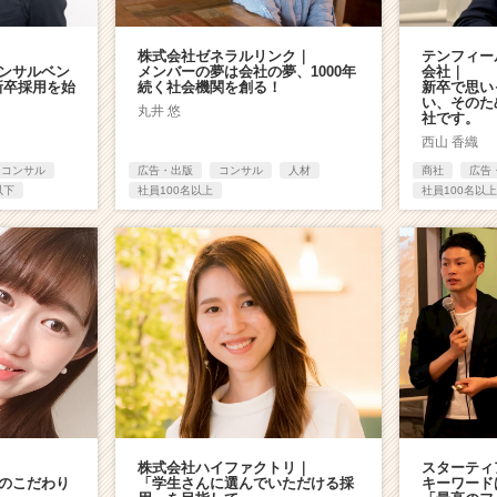
株式会社ゼネラルリンク｜
テンフィー
ンサルベン
メンバーの夢は会社の夢、1000年
会社｜
新卒採用を始
続く社会機関を創る！
新卒で思い
い、そのた
丸井 悠
社です。
西山 香織
コンサル
広告・出版
コンサル
人材
商社
広告
以下
社員100名以上
社員100名以上
株式会社ハイファクトリ｜
スターティ
のこだわり
「学生さんに選んでいただける採
キーワード