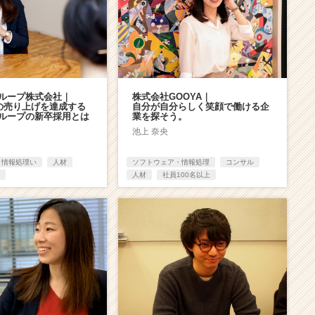
ループ株式会社｜
株式会社GOOYA｜
億の売り上げを達成する
自分が自分らしく笑顔で働ける企
ループの新卒採用とは
業を探そう。
池上 奈央
・情報処理い
人材
ソフトウェア・情報処理
コンサル
人材
社員100名以上