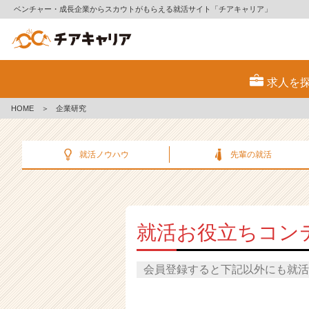
ベンチャー・成長企業からスカウトがもらえる就活サイト「チアキャリア」
企
業
求人を
研
究
HOME
＞
企業研究
|
ベ
ン
就活ノウハウ
先輩の就活
チ
ャ
ー・
成
長
就活お役立ちコン
企
業
か
会員登録すると下記以外にも就活
ら
ス
カ