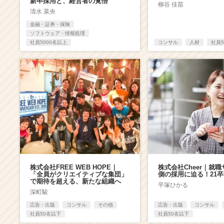
新卒採用と、経営者の覚悟
柳谷 佳苗
清水 菜央
金融・証券・保険
ソフトウェア・情報処理
社員5000名以上
コンサル
人材
社員
株式会社FREE WEB HOPE｜
株式会社Cheer｜就
「全員がクリエイティブな集団」
側の採用に迫る！21卒
で期待を超える、新たな組織へ
平塚ひかる
深町駿
広告・出版
コンサル
その他
広告・出版
コンサル
社員50名以下
社員50名以下