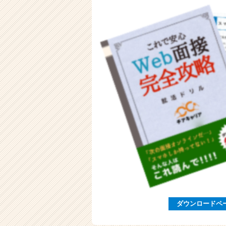
ウ
ト
が
届
く
就
活
サ
イ
ト
チ
ア
キ
ャ
リ
ア
（C
h
e
ダウンロードペ
e
r