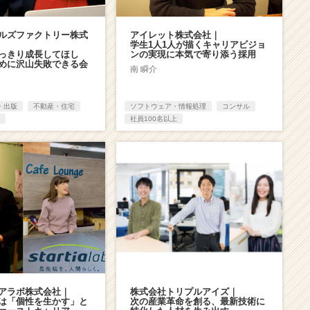
ルズファクトリー株式
アイレット株式会社｜
学生1人1人が描くキャリアビジョ
っきり成長してほし
ンの実現に本気で寄り添う採用
めに沢山失敗できる会
南 瞬介
・出版
不動産・住宅
ソフトウェア・情報処理
コンサル
社員100名以上
アラボ株式会社｜
株式会社トリプルアイズ｜
は「個性を生かす」と
次の産業革命を創る、最新技術に