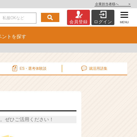
企業担当者様へ
>
会員登録
ログイン
MENU
ベント
を探す
ES・選考
体験談
就活用語集
。ぜひご活用ください！