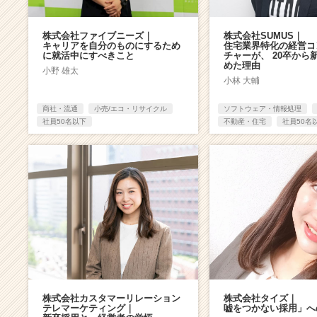
株式会社ファイブニーズ｜
株式会社SUMUS｜
キャリアを自分のものにするため
住宅業界特化の経営コ
に就活中にすべきこと
チャーが、 20卒から
めた理由
小野 雄太
小林 大輔
商社・流通
小売/エコ・リサイクル
ソフトウェア・情報処理
社員50名以下
不動産・住宅
社員50名
株式会社カスタマーリレーション
株式会社タイズ｜
テレマーケティング｜
嘘をつかない採用」へ