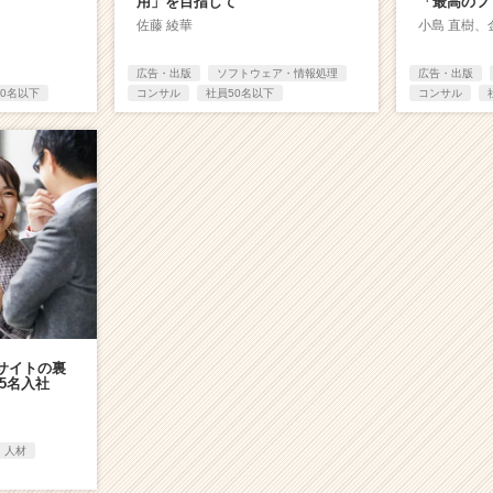
用」を目指して
「最高のフ
佐藤 綾華
小島 直樹、
広告・出版
ソフトウェア・情報処理
広告・出版
50名以下
コンサル
社員50名以下
コンサル
職サイトの裏
5名入社
人材