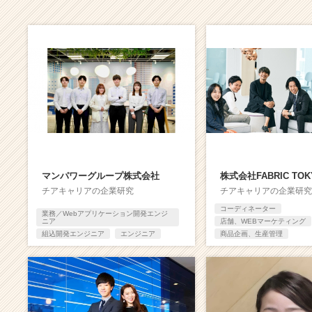
C
a
r
e
e
r）
マンパワーグループ株式会社
株式会社FABRIC TOK
チアキャリアの企業研究
チアキャリアの企業研究
コーディネーター
業務／Webアプリケーション開発エンジ
ニア
店舗、WEBマーケティング
組込開発エンジニア
エンジニア
商品企画、生産管理