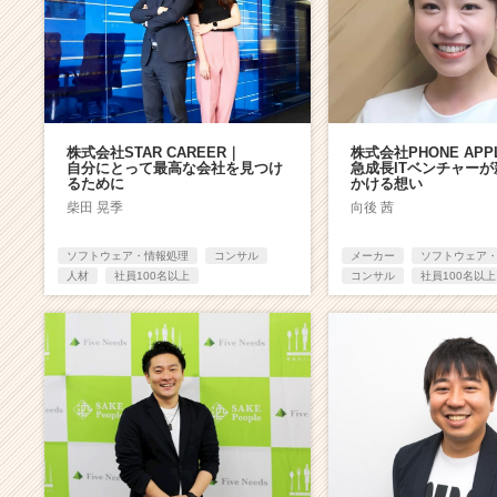
株式会社STAR CAREER｜
株式会社PHONE APP
自分にとって最高な会社を見つけ
急成長ITベンチャー
るために
かける想い
柴田 晃季
向後 茜
ソフトウェア・情報処理
コンサル
メーカー
ソフトウェア
人材
社員100名以上
コンサル
社員100名以上