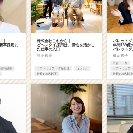
LI｜
株式会社これから｜
バレットグ
が新卒採用に
どヘンタイ採用は、個性を活かし
年間139
た仕事の入口
バレットグ
渡邉 裕美
成田 麗子
広告・出版
・情報処理
ソフトウェア・情報処理
コンサル
ソフトウェア
社員100名以下
社員100名以上