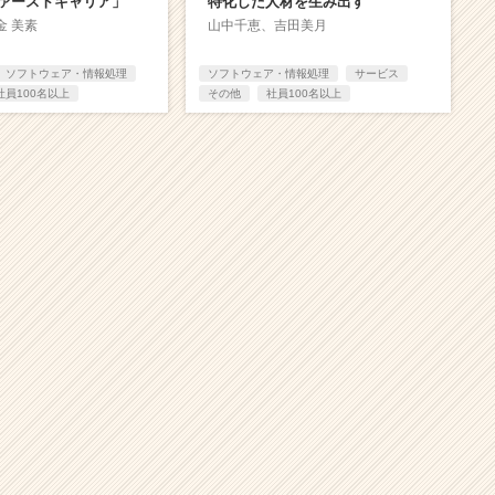
ァーストキャリア」
特化した人材を生み出す
金 美素
山中千恵、吉田美月
ソフトウェア・情報処理
ソフトウェア・情報処理
サービス
社員100名以上
その他
社員100名以上