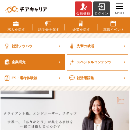
MENU
会員登録
ログイン
【企
業
研
求人を
探す
説明会を
探す
企業を
探す
就職
イベント
究】
株
式
就活ノウハウ
先輩の就活
会
社
企業研究
スペシャル
コンテンツ
カ
ス
タ
ES・選考
体験談
就活用語集
マ
ー
リ
レ
ー
シ
ョ
ン