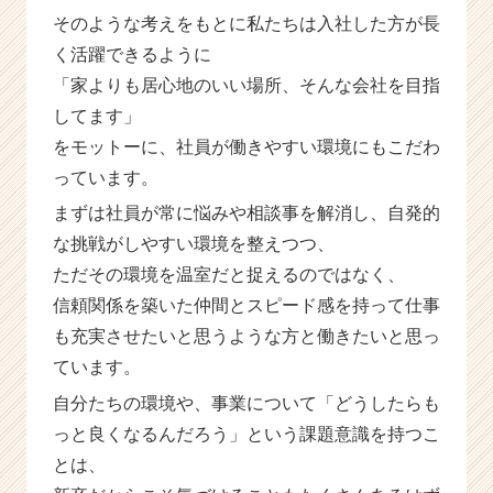
イ
そのような考えをもとに私たちは入社した方が長
ト
く活躍できるように
チ
ア
「家よりも居心地のいい場所、そんな会社を目指
キ
してます」
ャ
をモットーに、社員が働きやすい環境にもこだわ
リ
ア
っています。
（C
まずは社員が常に悩みや相談事を解消し、自発的
h
な挑戦がしやすい環境を整えつつ、
e
e
ただその環境を温室だと捉えるのではなく、
r
信頼関係を築いた仲間とスピード感を持って仕事
C
も充実させたいと思うような方と働きたいと思っ
a
r
ています。
e
自分たちの環境や、事業について「どうしたらも
e
r）
っと良くなるんだろう」という課題意識を持つこ
とは、