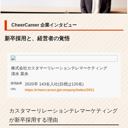
テ
レ
マ
ー
CheerCareer 企業インタビュー
ケ
テ
ィ
新卒採用と、経営者の覚悟
ン
グ
｜
新
卒
株式会社カスタマーリレーションテレマーケティング
採
清水 菜央
用
採用結果
2020卒 143名入社(目標は120名)
と、
URL
https://cheercareer.jp/company/index/3651
経
営
者
の
カスタマーリレーションテレマーケティング
覚
が新卒採用する理由
悟
|