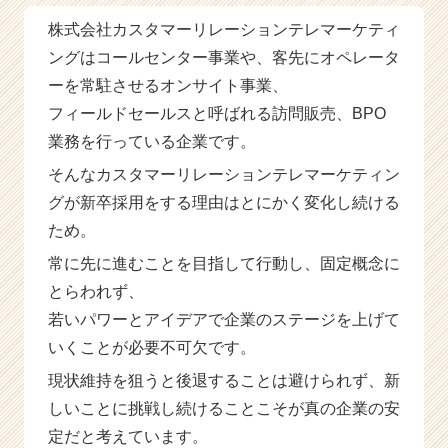
ベ
株式会社カスタマーリレーションテレマーケティ
ン
ングはコールセンター事業や、客先にオペレータ
チ
ャ
ーを常駐させるオンサイト事業、
ー・
フィールドセールスと呼ばれる訪問販売、BPO
成
業務を行っている企業です。
長
企
そんなカスタマーリレーションテレマーケティン
業
グが新卒採用をする理由はとにかく変化し続ける
か
ら
ため。
ス
常に先に進むことを目指して行動し、固定概念に
カ
とらわれず、
ウ
ト
若いパワーとアイデアで企業のステージを上げて
が
いくことが必要不可欠です。
届
く
現状維持を狙うと後退することは避けられず、新
就
しいことに挑戦し続けることこそが真の企業の安
活
定だと考えています。
サ