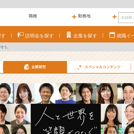
探す
説明会を
探す
企業を
探す
就職
イ
探そう。
企業研究
スペシャル
コンテンツ