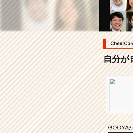
分
ら
し
く
笑
顔
で
CheerC
働
け
自分が
る
企
業
を
探
そ
う。
|
ベ
ン
チ
GOOY
ャ