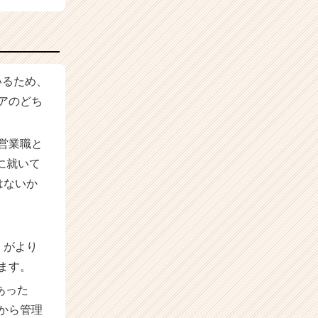
いるため、
アのどち
営業職と
に就いて
はないか
」がより
ます。
あった
から管理