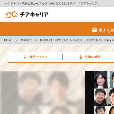
ベンチャー・成長企業からスカウトがもらえる就活サイト「チアキャリア」
【企
業
求人を
研
究】
HOME
＞
企業研究
＞
株式会社GOOYA｜自分が自分らしく笑顔で働ける企業を
株
式
会
就活ノウハウ
先輩の就活
社
G
O
O
Y
A
｜
自
分
が
自