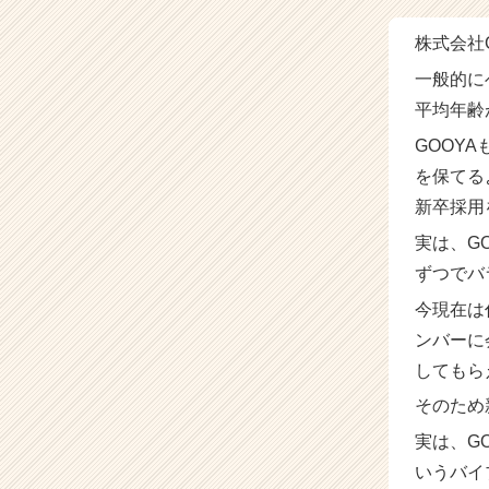
ー・
成
株式会社
長
企
一般的に
業
平均年齢
か
ら
GOOY
ス
を保てる
カ
新卒採用
ウ
ト
実は、G
が
ずつでバ
届
く
今現在は
就
ンバーに
活
してもら
サ
イ
そのため
ト
チ
実は、G
ア
いうバイ
キ