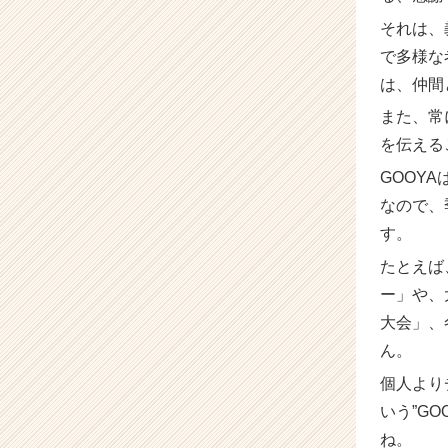
それは、
で多様な
は、仲間
また、常
を伝える
GOOY
なので、
す。
たとえば
ー」や、
大会」、
ん。
個人より
いう”G
ね。