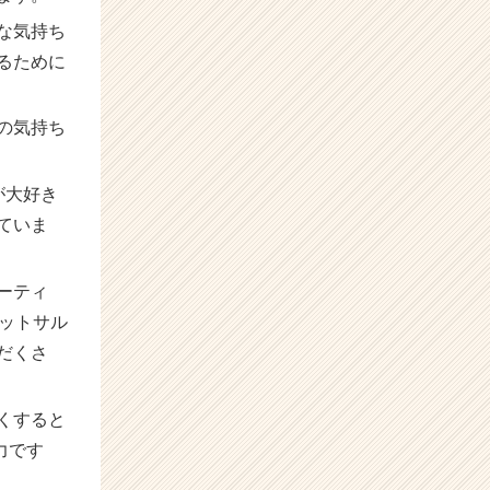
な気持ち
るために
の気持ち
が大好き
ていま
ーティ
ットサル
だくさ
くすると
力です