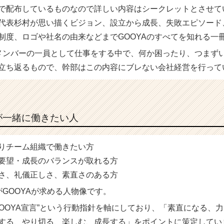
で配布しているものなので詳しい内容はシークレットとさせて
代表杉村が思い描くビジョン、設立から成長、失敗エピソード
制度、ロゴや社名の由来などまでGOOYAのすべてを知れる一
Aメンバーの一員として仕事をする中で、何か困ったり、つまず
立ち返るもので、幹部はこの内容にブレない会社経営を行って
Aが一緒に働きたい人
りチーム組織で働きたい方
要望・成長のバランスが取れる方
さ、礼儀正しさ、素直さのある方
がGOOYAが求める人物像です。
GOOYA宣言”という行動指針を軸にしており、「素直になる、
する、やり切る、楽しむ、成長する」をポイントに策定してい