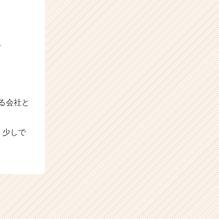
。
る会社と
、少しで