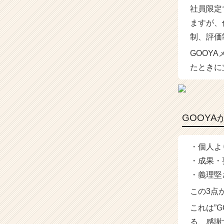
社員限定
ャ
リ
ますが、
ア
制、評価
（C
h
GOOY
e
たときに
e
r
C
a
r
GOOY
e
e
r）
・個人よ
・成果・
・義理堅
この3点
これは”
る、感謝