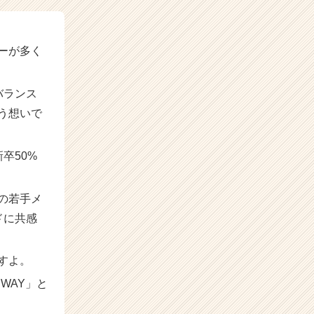
ーが多く
バランス
う想いで
卒50%
の若手メ
ドに共感
すよ。
WAY」と