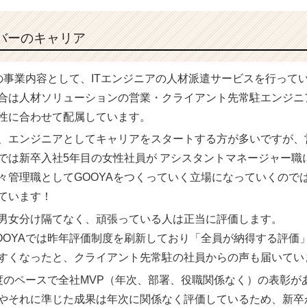
バーのキャリア
Aの事業内容として、ITエンジニアの人材派遣サービスを行って
合は人材ソリューションの営業・クライアント先常駐エンジニ
性に合わせて配属しています。
、エンジニアとしてキャリアをスタートする方が多いですが、
では新卒入社5年目の女性社員が アシスタントマネージャー職
々管理職としてGOOYAをつくっていく立場になっていくので
ています！
男女分け隔てなく、頑張っている人は正当に評価します。
OOYAでは昨年評価制度を刷新しており「全員が納得する評価
すくなったと、クライアント先常駐の社員からの声も届いてい
度のペースで全社MVP（年次、部署、役職関係なく）の表彰が
やそれに準じた成果は年次に関係なく評価しているため、新卒