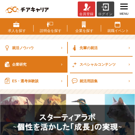
MENU
会員登録
ログイン
【企
業
研
求人を
探す
説明会を
探す
企業を
探す
就職
イベント
究】
ス
タ
就活ノウハウ
先輩の就活
ー
テ
企業研究
スペシャル
コンテンツ
ィ
ア
ラ
ES・選考
体験談
就活用語集
ボ
株
式
会
社
｜
キ
ー