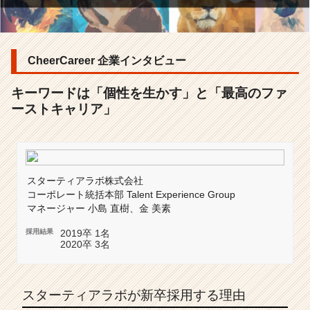
ワ
ー
ド
は
CheerCareer 企業インタビュー
「個
性
を
キーワードは「個性を生かす」と「最高のファ
生
ーストキャリア」
か
す」
と
「最
高
スターティアラボ株式会社
の
コーポレート統括本部 Talent Experience Group
フ
マネージャー
小島 直樹、金 美素
ァ
採用結果
2019卒 1名
ー
2020卒 3名
ス
ト
キ
スターティアラボが新卒採用する理由
ャ
リ