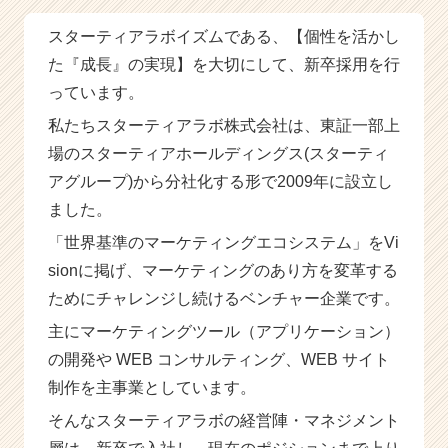
ア」
スターティアラボイズムである、【個性を活かし
|
ベ
た『成長』の実現】を大切にして、新卒採用を行
ン
っています。
チ
ャ
私たちスターティアラボ株式会社は、東証一部上
ー・
場のスターティアホールディングス(スターティ
成
アグループ)から分社化する形で2009年に設立し
長
企
ました。
業
「世界基準のマーケティングエコシステム」をVi
か
sionに掲げ、マーケティングのあり方を変革する
ら
ス
ためにチャレンジし続けるベンチャー企業です。
カ
主にマーケティングツール（アプリケーション）
ウ
ト
の開発や WEB コンサルティング、WEB サイト
が
制作を主事業としています。
届
く
そんなスターティアラボの経営陣・マネジメント
就