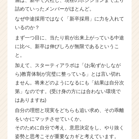
層は、新卒で入社し、現在のポジションまで上り
活
詰めていったメンバーがほとんど。
サ
イ
なぜ中途採用ではなく「新卒採用」に力を入れて
ト
いるのか？
チ
ア
まず一つ目に、当たり前が出来上がっている中途
キ
に比べ、新卒は伸びしろが無限であるというこ
ャ
と。
リ
ア
加えて、スターティアラボは「(お恥ずかしなが
（C
ら)教育体制が完璧に整っている」とは言い切れ
h
e
ません。将来どのようになるにも「結果は自分次
e
第」なのです。(受け身の方には合わない環境で
r
はありますね)
C
a
自分の理想と現実をどちらも追い求め、その乖離
r
をいかにマッチさせていくか。
e
そのために自分で考え、意思決定をし、やり抜く
e
r）
姿勢と思考こそが重要なカギと考えています。