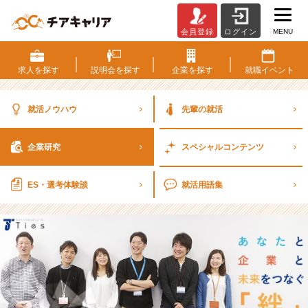
MENU
会員登録
ログイン
【企
業
研
求人を
探す
説明会を
探す
企業を
探す
就職
イベント
究】
株
式
就活ノウハウ
先輩の就活
会
社
企業研究
スペシャル
コンテンツ
タ
イ
ズ
ES・選考
体験談
就活用語集
｜
嘘
を
つ
か
な
い
採