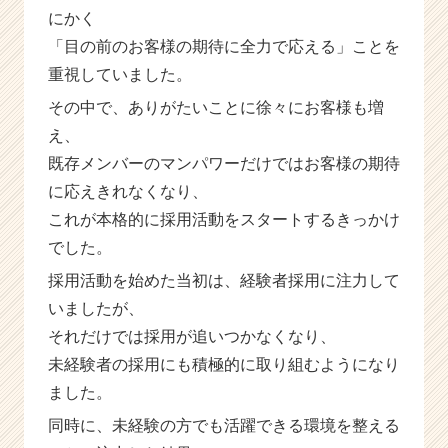
にかく
ト
が
「目の前のお客様の期待に全力で応える」ことを
届
重視していました。
く
就
その中で、ありがたいことに徐々にお客様も増
活
え、
サ
既存メンバーのマンパワーだけではお客様の期待
イ
ト
に応えきれなくなり、
チ
これが本格的に採用活動をスタートするきっかけ
ア
でした。
キ
ャ
採用活動を始めた当初は、経験者採用に注力して
リ
いましたが、
ア
（C
それだけでは採用が追いつかなくなり、
h
未経験者の採用にも積極的に取り組むようになり
e
ました。
e
r
同時に、未経験の方でも活躍できる環境を整える
C