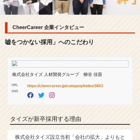
用」
へ
の
こ
CheerCareer 企業インタビュー
だ
わ
り
嘘をつかない採用」へのこだわり
|
ベ
ン
チ
ャ
株式会社タイズ
人材開発グループ
柳谷 佳苗
ー・
URL
https://cheercareer.jp/company/index/3603
成
SNS
長
企
業
か
タイズが新卒採用する理由
ら
ス
カ
株式会社タイズ設立当初「会社の拡大」よりもと
ウ