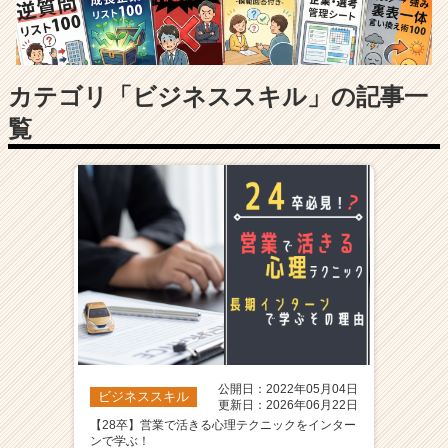
長
企
業
か
ら
カテゴリ「ビジネススキル」の記事一
ス
覧
カ
ウ
ト
が
届
く
就
活
サ
イ
ト
チ
ア
公開日：2022年05月04日
ビジネススキル
キ
更新日：2026年06月22日
ャ
【28卒】営業で活きる心理テクニックをインター
ンで学ぶ！
リ