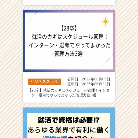
ア
（C
h
e
e
r
C
a
r
e
e
r）
公開日：2022年08月05日
ビジネススキル
更新日：2026年06月22日
【28卒】就活のカギはスケジュール管理！インタ
ーン・選考でやってよかった管理方法3選