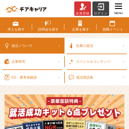
MENU
会員登録
ログイン
選
考
対
求人を
探す
説明会を
探す
企業を
探す
就職
イベント
策・
就
活
就活ノウハウ
先輩の就活
ノ
ウ
企業研究
スペシャル
コンテンツ
ハ
ウ
記
ES・選考
体験談
就活用語集
事
|
ベ
ン
チ
ャ
ー・
成