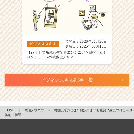
公開日：2026年01月26日
ビジネススキル
更新日：2026年05月13日
【27卒】文系就活生でもエンジニアを目指せる！
ベンチャーへの就職はアリ？
ビジネススキル記事一覧
HOME
＞
就活ノウハウ
＞
問題設定力とは？解決力よりも重要？身につけ方を具
体的に解説！