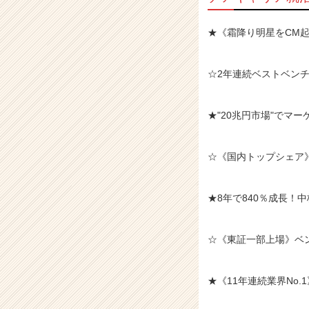
★《霜降り明星をCM
☆2年連続ベストベンチ
★"20兆円市場"でマ
☆《国内トップシェア》
★8年で840％成長！
☆《東証一部上場》ベン
★《11年連続業界No