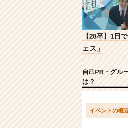
つ
く
優
良
イ
ベ
【28卒】1
ン
ト
ェス」
「チ
ア
フ
ェ
自己PR・グル
ス」
は？
|
就
活
イ
ベ
イベントの概
ン
ト
な