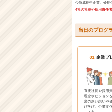
ら
今急成長中企業、優良
チ
4社の社長や採用責任
ア
キ
ャ
リ
当日のプログ
ア
（C
h
e
e
01
企業プ
r
C
a
r
e
e
r）
直接社長や採用
理念やビジョン
業の深い想いや
び学び、企業文
しょう。