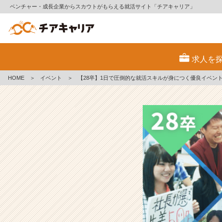
ベンチャー・成長企業からスカウトがもらえる就活サイト「チアキャリア」
【2
8
求人を
卒】
1
HOME
＞
イベント
＞
【28卒】1日で圧倒的な就活スキルが身につく優良イベン
日
で
圧
倒
的
な
就
活
ス
キ
ル
が
身
に