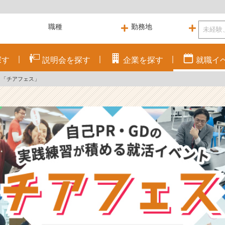
探す
説明会を
探す
企業を
探す
就職
イ
ト「チアフェス」