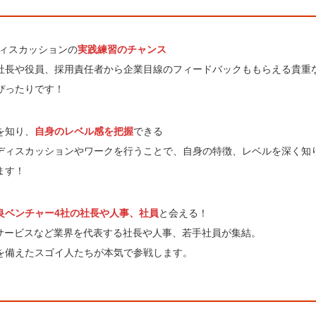
ディスカッションの
実践練習のチャンス
社長や役員、採用責任者から企業目線のフィードバックももらえる貴重
ぴったりです！
を知り、
自身のレベル感を把握
できる
ディスカッションやワークを行うことで、自身の特徴、レベルを深く知
ます！
良ベンチャー4社の社長や人事、社員
と会える！
、サービスなど業界を代表する社長や人事、若手社員が集結。
を備えたスゴイ人たちが本気で参戦します。