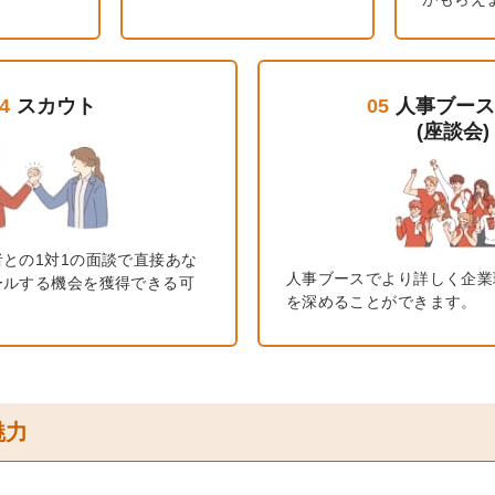
4
スカウト
05
人事ブースL
(座談会)
との1対1の面談で直接あな
人事ブースでより詳しく企業
ールする機会を獲得できる可
を深めることができます。
！
魅力