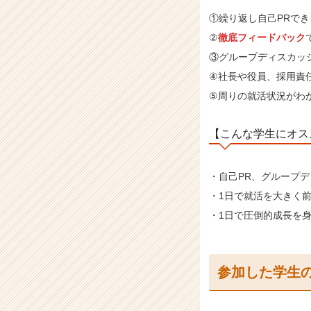
①繰り返し自己PRで
②
徹底フィードバック
③グループディスカッ
④社長や役員、採用責
⑤周りの就活状況がわ
【こんな学生にオス
・自己PR、グループ
・1日で就活を大きく
・1日で圧倒的成長を
参加した学生