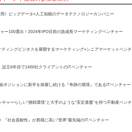
起用》ビッグデータ×人工知能のデータテクノロジーカンパニー
ャー100選出！2024年IPO目前の急成長マーケティングベンチャー
ーケティングビジネスを展開するマーケティング×シニアマーケットベン
設立6年目で1400社クライアントのITベンチャー
中核ポジションに新卒を抜擢し続ける『奇跡の環境』であるITベンチャー
チャーらしい”挑戦環境”と大手のような”安定基盤”を持つ不動産ベン
.1》『社会貢献性』が異様に高い"世界"最先端のITベンチャー