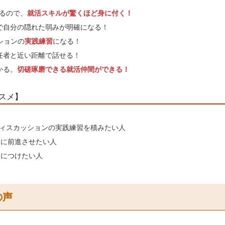
きるので、
就活スキルが驚くほど身に付く！
で自分の隠れた弱みが明確になる！
ションの
実践練習
になる！
任者と近い距離で話せる！
かる。
切磋琢磨できる就活仲間ができる！
スメ】
ディスカッションの実践練習を積みたい人
前に前進させたい人
身につけたい人
の声