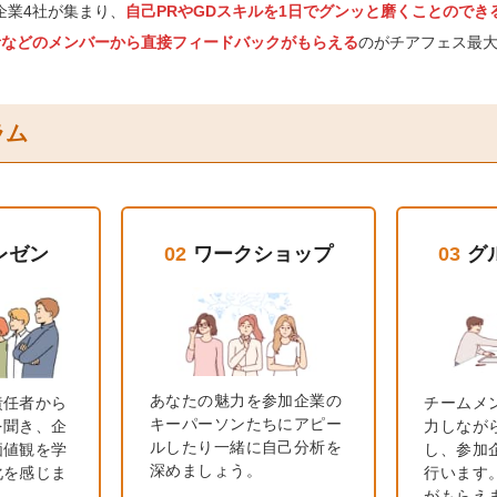
企業4社が集まり、
自己PRやGDスキルを1日でグンッと磨くことのでき
者などのメンバーから直接フィードバックがもらえる
のがチアフェス最
ラム
レゼン
02
ワークショップ
03
グ
あなたの魅力を参加企業の
責任者から
チームメ
キーパーソンたちにアピー
を聞き、企
力しなが
ルしたり一緒に自己分析を
価値観を学
し、参加
深めましょう。
化を感じま
行います
がもらえ