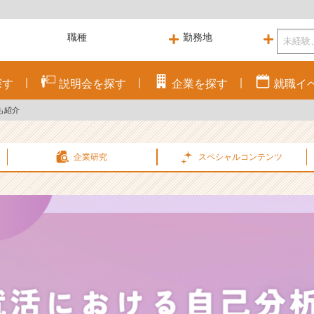
探す
説明会を
探す
企業を
探す
就職
イ
も紹介
企業研究
スペシャル
コンテンツ