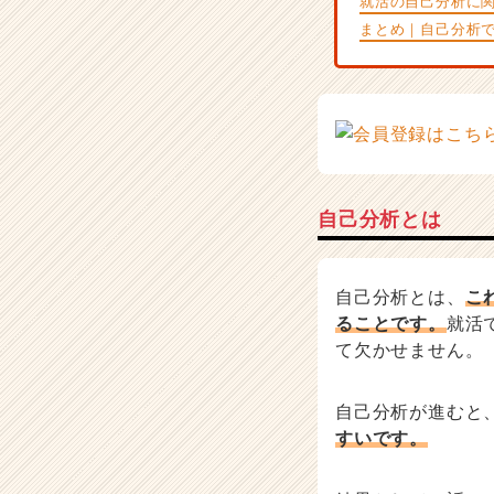
就活の自己分析に
イ
まとめ｜自己分析で
ト
チ
ア
キ
ャ
リ
ア
（C
自己分析とは
h
e
e
自己分析とは、
こ
r
C
ることです。
就活
a
て欠かせません。
r
e
自己分析が進むと
e
r）
すいです。