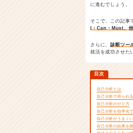
|
に進むでしょう。
ベ
ン
チ
そこで、この記事
ャ
l・Can・Mus
ー・
成
さらに、
診断ツー
長
企
就活を成功させた
業
か
ら
目次
ス
カ
ウ
自己分析とは
ト
自己分析で得られ
が
自己分析のやり方
届
自己分析を効率化で
く
自己分析がうまく
就
活
自己分析の結果を
サ