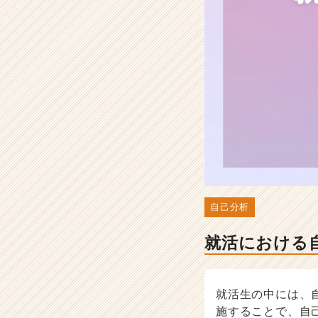
す
め
ツ
ー
ル
も
紹
介
-
選
考
対
策・
就
自己分析
活
ノ
就活における
ウ
ハ
ウ
記
就活生の中には、
事
施することで、自