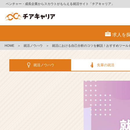
ベンチャー・成長企業からスカウトがもらえる就活サイト「チアキャリア」
就
活
求人を
に
お
HOME
＞
就活ノウハウ
＞
就活における自己分析のコツを解説！おすすめツール
け
る
自
就活ノウハウ
先輩の就活
己
分
析
の
コ
ツ
を
解
説！
お
す