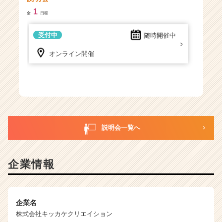
サ
1
イ
全
日程
ト
チ
受付中
随時開催中
ア
オンライン開催
キ
ャ
リ
ア
（C
h
e
e
説明会一覧へ
r
C
a
企業情報
r
e
e
r）
企業名
株式会社キッカケクリエイション