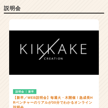
|
説明会
ベ
ン
チ
ャ
ー・
成
長
企
業
か
ら
ス
カ
ウ
ト
が
届
説明会
新卒
く
【新卒／WEB説明会】毎週火・木開催！急成長H
就
Rベンチャーのリアルが30分でわかるオンライン
活
説明会