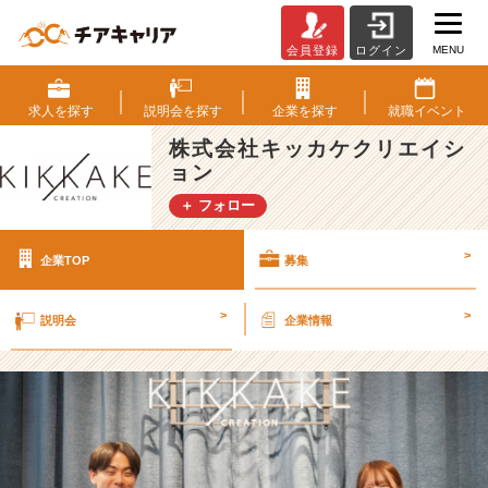
MENU
会員登録
ログイン
株
式
会
求人を
探す
説明会を
探す
企業を
探す
就職
イベント
社
株式会社キッカケクリエイシ
キ
ョン
ッ
カ
＋ フォロー
ケ
ク
>
企業TOP
募集
リ
エ
イ
>
>
説明会
企業情報
シ
ョ
ン
の
採
用/
求