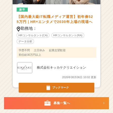
タ
新卒
メ
で
【国内最大級IT転職メディア運営】初年俸52
2
5万円｜HR×エンタメで2030年上場の現場へ
0
勤務地：
3
HRコンサルタント(CA)
HRコンサルタント(RA)
0
年
データ分析
上
学歴不問
土日休み
起業志望歓迎
場
初任給30万円以上
へ
挑
株式会社キッカケクリエイション
む
急
2026年08月06日 10:02 更新
成
長
ブックマーク
ベ
ン
チ
募集一覧へ
ャ
ー