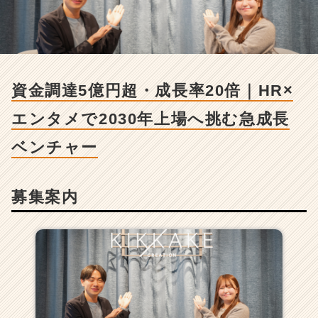
人
-
資
金
調
達
資金調達5億円超・成長率20倍｜HR×
5
億
エンタメで2030年上場へ挑む急成長
円
超・
ベンチャー
成
長
率
募集案内
2
0
倍
｜
H
R
×
エ
ン