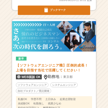
2026年08月07日 10:11 更新
サ
イ
ブックマーク
ト
チ
ア
キ
ャ
リ
ア
（C
h
e
新卒
e
【ソフトウェアエンジニア職】圧倒的成長！
r
上場を目指す当社で活躍してください！
C
勤務地：
東京都
WEB面談 OK
a
r
ソフトウェアエンジニア
システムエンジニア
e
自社プロダクト／受託開発
e
r）
私服OK
学歴不問
土日休み
起業志望歓迎
未経験OK
転勤無し
残業少なめ
初任給20万円以上
離職率5%以下