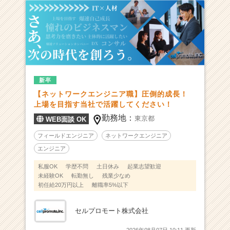
|
ベ
ン
チ
ャ
ー・
成
新卒
長
企
【ネットワークエンジニア職】圧倒的成長！
業
上場を目指す当社で活躍してください！
か
勤務地：
東京都
WEB面談 OK
ら
ス
フィールドエンジニア
ネットワークエンジニア
カ
エンジニア
ウ
私服OK
学歴不問
土日休み
起業志望歓迎
ト
未経験OK
転勤無し
残業少なめ
が
初任給20万円以上
離職率5%以下
届
く
セルプロモート株式会社
就
活