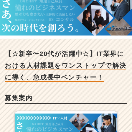
卒〜
2
0
代
が
活
躍
中
☆】
【☆新卒〜20代が活躍中☆】IT業界に
I
T
おける人材課題をワンストップで解決
業
界
に導く、急成長中ベンチャー！
に
お
け
募集案内
る
人
材
課
題
を