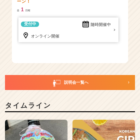
ーン！
1
全
日程
受付中
随時開催中
オンライン開催
説明会一覧へ
タイムライン