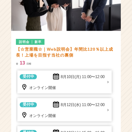
説明会
新卒
【☆営業職☆｜Web説明会】年間比120％以上成
長！上場を目指す当社の裏側
13
全
日程
受付中
8月10日(月)
11:00〜12:00
オンライン開催
受付中
8月12日(水)
11:00〜12:00
オンライン開催