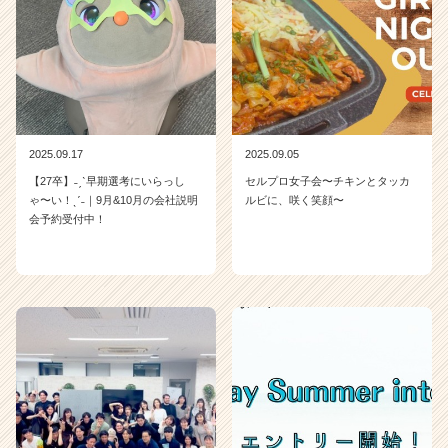
2025.09.17
2025.09.05
【27卒】˗ˏˋ早期選考にいらっし
セルプロ女子会〜チキンとタッカ
ゃ〜い！ˎˊ˗｜9月&10月の会社説明
ルビに、咲く笑顔〜
会予約受付中！