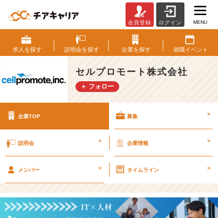
MENU
会員登録
ログイン
セ
ル
プ
求人を
探す
説明会を
探す
企業を
探す
就職
イベント
ロ
モ
セルプロモート株式会社
ー
＋ フォロー
ト
株
式
>
企業TOP
募集
会
社
の
>
>
説明会
企業情報
採
用/
>
>
求
メンバー
タイムライン
人
-
【☆
新