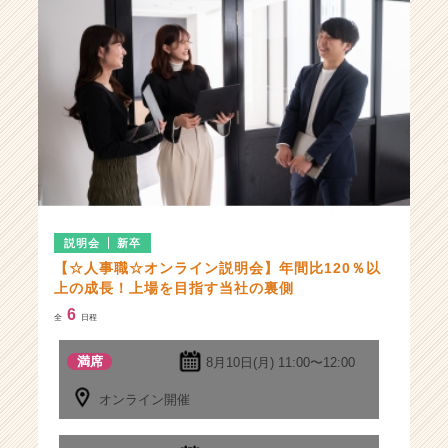
説明会
新卒
【☆人事職☆オンライン説明会】年間比120％以
上の成長！上場を目指す当社の裏側
6
全
日程
満席
8月10日(月)
11:00〜12:00
オンライン開催