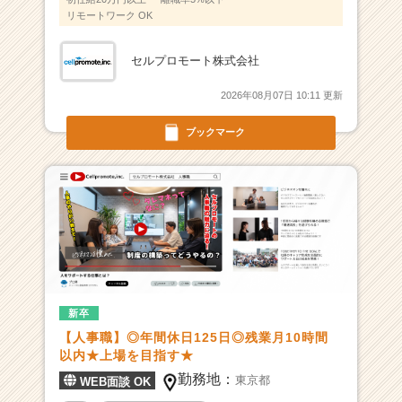
リモートワーク OK
セルプロモート株式会社
2026年08月07日 10:11 更新
ブックマーク
新卒
【人事職】◎年間休日125日◎残業月10時間
以内★上場を目指す★
勤務地：
東京都
WEB面談 OK