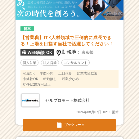
ワ
ン
ス
ト
新卒
ッ
【営業職】IT×人材領域で圧倒的に成長でき
プ
る！上場を目指す当社で活躍してください！
で
解
勤務地：
東京都
WEB面談 OK
決
個人営業
法人営業
コンサルタント
に
導
私服OK
学歴不問
土日休み
起業志望歓迎
く、
未経験OK
転勤無し
残業少なめ
急
初任給20万円以上
成
長
セルプロモート株式会社
中
ベ
2026年08月07日 10:11 更新
ン
チ
ブックマーク
ャ
ー！