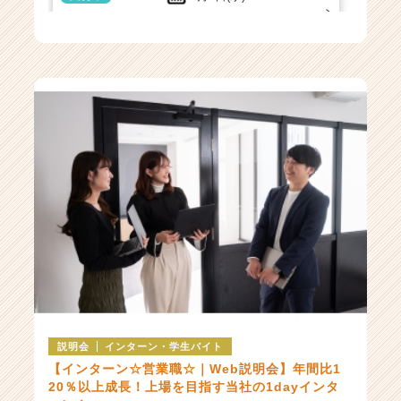
オンライン開催
受付中
随時開催中
受付中
9月10日(木)
14:00〜15:00
オンライン開催
オンライン開催
受付中
9月15日(火)
11:00〜12:00
オンライン開催
受付中
9月17日(木)
15:00〜16:00
オンライン開催
受付中
随時開催中
説明会
インターン・学生バイト
【インターン☆営業職☆｜Web説明会】年間比1
オンライン開催
20％以上成長！上場を目指す当社の1dayインタ