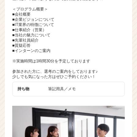
チ
＜プログラム概要＞
ア
■会社概要
キ
■企業ビジョンについて
■IT業界の特徴について
ャ
■仕事紹介（営業）
リ
■当社の魅力について
ア
■先輩社員紹介
（C
■質疑応答
■インターンのご案内
h
e
※実施時間は1時間30分を予定しております
e
r
参加された方に、選考のご案内をしております♪
C
少しでも気になった方はぜひご予約ください！
a
持ち物
筆記用具／メモ
r
e
e
r）