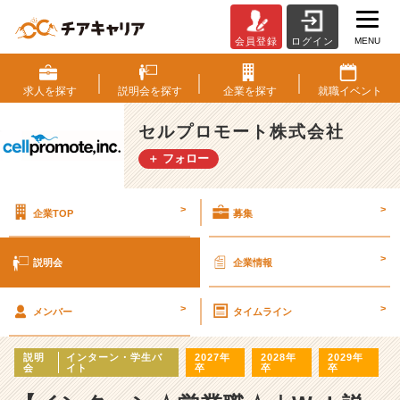
MENU
会員登録
ログイン
セ
ル
プ
求人を
探す
説明会を
探す
企業を
探す
就職
イベント
ロ
モ
セルプロモート株式会社
ー
＋ フォロー
ト
株
式
>
>
企業TOP
募集
会
社
の
>
説明会
企業情報
説
明
>
>
会
メンバー
タイムライン
詳
細
説明
インターン・学生バ
2027年
2028年
2029年
|
会
イト
卒
卒
卒
ベ