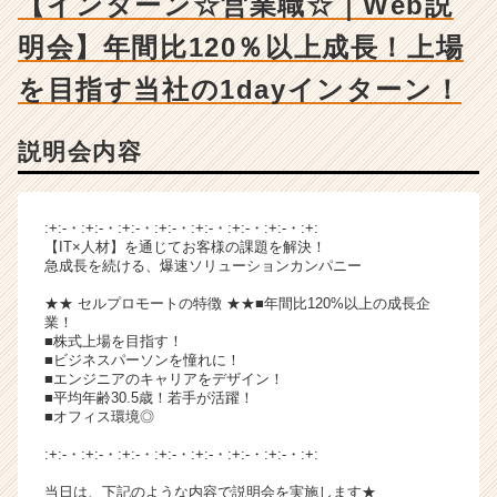
【インターン☆営業職☆｜Web説
ン
チ
明会】年間比120％以上成長！上場
ャ
ー・
を目指す当社の1dayインターン！
成
長
企
説明会内容
業
か
ら
:+:-・:+:-・:+:-・:+:-・:+:-・:+:-・:+:-・:+:
ス
【IT×人材】を通じてお客様の課題を解決！
カ
急成長を続ける、爆速ソリューションカンパニー
ウ
★★ セルプロモートの特徴 ★★■年間比120%以上の成長企
ト
業！
が
■株式上場を目指す！
届
■ビジネスパーソンを憧れに！
く
■エンジニアのキャリアをデザイン！
■平均年齢30.5歳！若手が活躍！
就
■オフィス環境◎
活
サ
:+:-・:+:-・:+:-・:+:-・:+:-・:+:-・:+:-・:+:
イ
当日は、下記のような内容で説明会を実施します★
ト