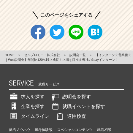
このページをシェアする
HOME
＞
セルプロモート株式会社
＞
説明会一覧
＞
【インターン☆営業職☆
｜Web説明会】年間比120％以上成長！上場を目指す当社の1dayインターン！
SERVICE
就職サービス
求人を探す
説明会を探す
企業を探す
就職イベントを探す
タイムライン
適性検査
就活ノウハウ
選考体験談
スペシャルコンテンツ
就活相談