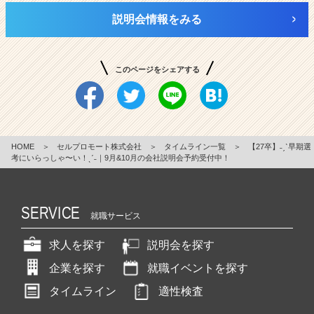
説明会情報をみる
このページをシェアする
HOME
＞
セルプロモート株式会社
＞
タイムライン一覧
＞
【27卒】˗ˏˋ早期選
考にいらっしゃ〜い！ˎˊ˗｜9月&10月の会社説明会予約受付中！
SERVICE
就職サービス
求人を探す
説明会を探す
企業を探す
就職イベントを探す
タイムライン
適性検査