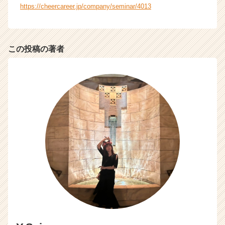
ャ
https://cheercareer.jp/company/seminar/4013
リ
ア
（C
h
この投稿の著者
e
e
r
C
a
r
e
e
r）