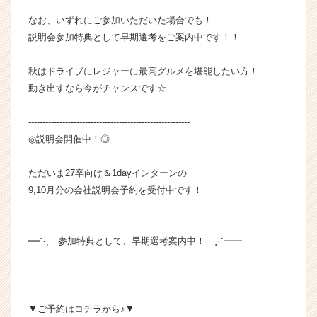
成
なお、いずれにご参加いただいた場合でも！
長
説明会参加特典として早期選考をご案内中です！！
企
業
か
秋はドライブにレジャーに最高グルメを堪能したい方！
ら
動き出すなら今がチャンスです☆
ス
カ
---------------------------------------------------------
ウ
◎説明会開催中！◎
ト
が
届
ただいま27卒向け＆1dayインターンの
く
9,10月分の会社説明会予約を受付中です！
就
活
サ
━━⋱ 参加特典として、早期選考案内中！ ⋰━━
イ
ト
チ
ア
キ
▼ご予約はコチラから♪▼