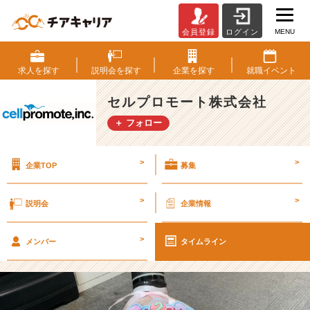
MENU
会員登録
ログイン
【2
7
卒】
求人を
探す
説明会を
探す
企業を
探す
就職
イベント
˗
ˏ
セルプロモート株式会社
ˋ
＋ フォロー
早
期
選
>
>
企業TOP
募集
考
に
い
>
>
説明会
企業情報
ら
っ
>
し
メンバー
タイムライン
ゃ〜
い！
ˎ
ˊ