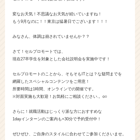
ロ
モ
変なお天気！不思議なお天気が続いていますね！
ー
もう9月なのに！！東京は猛暑日でございます！！！
ト
株
みなさん、体調は崩されていませんか？？
式
会
さて！セルプロモートでは、
社
の
現在27卒学生を対象とした会社説明会を実施中です！
タ
イ
セルプロモートのことから、そもそもITとは？な疑問までを
ム
網羅したスペシャルコンテンツをご用意！
ラ
所要時間は1時間、オンラインでの開催です。
イ
※対面実施も大歓迎！お気軽にご相談ください.。o○
ン】
|
ベ
さらに！就職活動はじっくり派な方におすすめな
ン
1dayインターンのご案内も+30分で予約受付中！
チ
ャ
ぜひぜひ、ご自身のスタイルに合わせてご参加くださいませ。
ー・