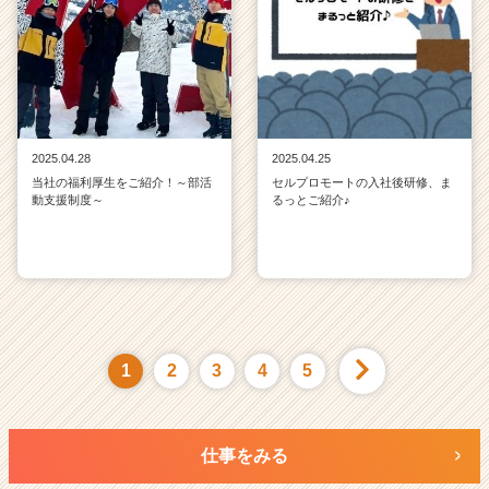
2025.04.28
2025.04.25
当社の福利厚生をご紹介！～部活
セルプロモートの入社後研修、ま
動支援制度～
るっとご紹介♪
1
2
3
4
5
仕事をみる