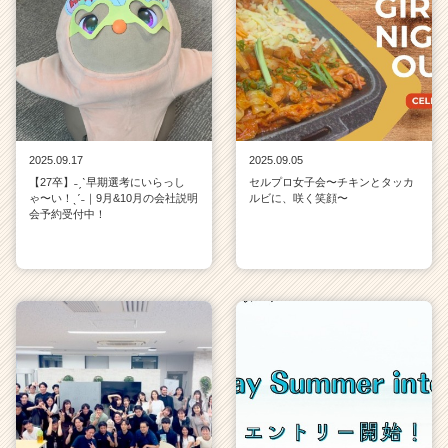
2025.09.17
2025.09.05
【27卒】˗ˏˋ早期選考にいらっし
セルプロ女子会〜チキンとタッカ
ゃ〜い！ˎˊ˗｜9月&10月の会社説明
ルビに、咲く笑顔〜
会予約受付中！