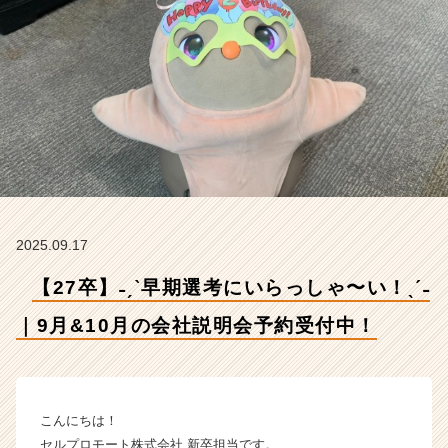
˗
｜
9
月
&
1
0
月
の
会
社
説
2025.09.17
明
会
【27卒】˗ˏˋ早期選考にいらっしゃ〜い！ˎˊ˗
予
約
｜9月&10月の会社説明会予約受付中！
受
付
中！
【セ
こんにちは！
ル
セルプロモート株式会社 新卒担当です。
プ