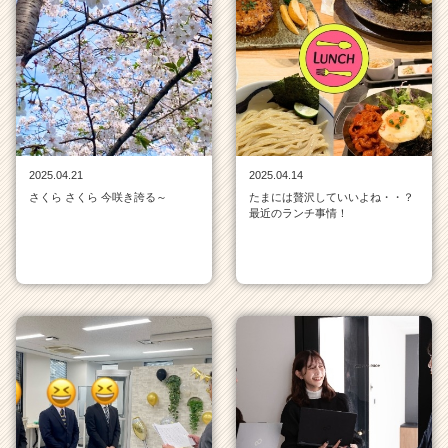
覧
|
ベ
ン
チ
ャ
ー・
成
長
2025.04.21
2025.04.14
企
さくら さくら 今咲き誇る～
たまには贅沢していいよね・・？
業
最近のランチ事情！
か
ら
ス
カ
ウ
ト
が
届
く
就
活