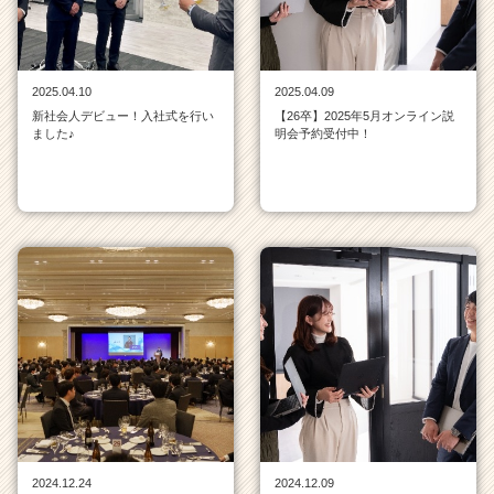
サ
イ
ト
チ
2025.04.10
2025.04.09
ア
新社会人デビュー！入社式を行い
【26卒】2025年5月オンライン説
ました♪
明会予約受付中！
キ
ャ
リ
ア
（C
h
e
e
r
C
a
r
e
e
r）
2024.12.24
2024.12.09