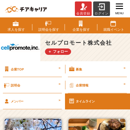
MENU
会員登録
ログイン
セ
ル
プ
求人を
探す
説明会を
探す
企業を
探す
就職
イベント
ロ
モ
セルプロモート株式会社
ー
＋ フォロー
ト
株
式
>
>
企業TOP
募集
会
社
の
>
>
説明会
企業情報
タ
イ
>
ム
メンバー
タイムライン
ラ
イ
ン
一