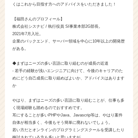
くはこれから目指す方へのアドバイスをいただきました！
ャ
ー・
成
【福田さんのプロフィール】
長
株式会社シスナビ / 執行役員 SI事業本部2G部長。
企
2021年7月入社。
業
企業のバックエンド、サーバー領域を中心に10年以上の開発歴
か
がある。
ら
ス
◆まずはニーズの多い言語に取り組むのが成長の近道
カ
ウ
- 若手の経験が浅いエンジニアに向けて、今後のキャリアのた
ト
めにどう自己成長に取り組めばよいか、アドバイスはあります
が
か
届
く
やはり、まずはニーズの多い言語に取り組むことが、仕事も多
就
く現場経験も踏めるのでおすすめです。
活
耳にすることが多いPHPやJava、Javascrip等は、やはり案件
サ
イ
自体が相当多く、今後もそう簡単に廃れないでしょう。
ト
若い方だとオンラインのプログラミングスクールを受講したり
チ
検討されている方も多いと思いますが、