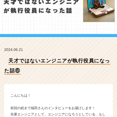
た
話
⑥
【株
式
会
社
シ
ス
2024.06.21
ナ
ビ
天才ではないエンジニアが執行役員になっ
の
タ
た話⑥
イ
ム
ラ
イ
ン】
こんにちは！
|
ベ
前回の続きで福田さんのインタビューをお届けします！
ン
先輩エンジニアとして、エンジニアになろうとしている、もし
チ