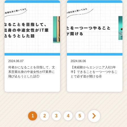
2024.06.07
2024.06.06
何者かになることを目指して、文
【未経験からエンジニア入社1年
系営業出身の中途女性がIT業界に
半】できることを一つ一つやるこ
飛び込もうとした話①
とで必ず道が開ける④
1
2
3
4
5