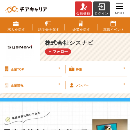
MENU
会員登録
ログイン
天
才
で
求人を
探す
説明会を
探す
企業を
探す
就職
イベント
は
な
株式会社シスナビ
い
＋ フォロー
エ
ン
ジ
>
>
企業TOP
募集
ニ
ア
が
>
>
企業情報
メンバー
執
行
役
員
に
な
っ