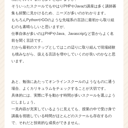
ア
そういったスクールでもやはりPHPやJavaの講座は多く講師募
キ
集も頻繁に見かけるため、ニーズが多いのがわかります。
ャ
もちろんPythonやGOのような先端系の言語に最初から取り組
リ
むのも素晴らしいと思いますが、
ア
（C
仕事自体が多いのはPHPやJava、Javascripなど昔からよく名
h
前を聞く言語です。
e
だから最初のステップとしてはこの辺りに取り組んで現場経験
e
も積みながら、扱える言語を増やしていくのが良いのかなと思
r
います。
C
a
r
e
あと、勉強にあたってオンラインスクールのようなものに通う
e
場合、よくカリキュラムをチェックすることが大切です。
r）
具体的には、実際に手を動かす時間が多いスクールを選ぶよう
にしましょう。
一見内容が充実しているように見えても、授業の中で受け身で
講義を視聴している時間がほとんどのスクールも存在するの
で、それだと技術的な成長ができません。