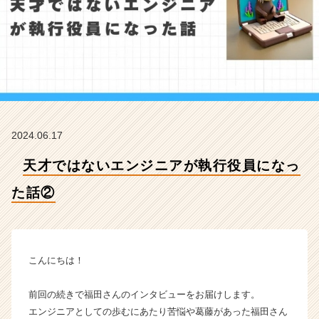
た
話
②
【株
式
会
社
シ
ス
2024.06.17
ナ
ビ
天才ではないエンジニアが執行役員になっ
の
タ
た話②
イ
ム
ラ
イ
ン】
こんにちは！
|
ベ
前回の続きで福田さんのインタビューをお届けします。
ン
エンジニアとしての歩むにあたり苦悩や葛藤があった福田さん
チ