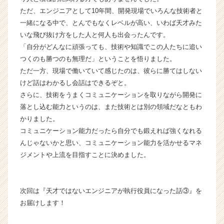
ア
ただ、エンジニアとして10年間、開発現場でいろんな技術者と
キ
一緒になる中で、とんでもなくレベルが高い、いわば天才みた
ャ
いな飛び抜け方をした人と何人も出会ったんです。
リ
「自分がどんなに頑張っても、技術や知識でこの人たちに追い
ア
（C
つくのも勝つのも無理だ」ということを悟りました。
h
ただ一方、現場で働いていて感じたのは、彼らに勝てはしない
e
けど話はわかるし会話はできるぞと。
e
さらに、技術をうまくコミュニケーションを取りながら開発に
r
落とし込む能力というのは、また技術とは別の領域だなともわ
C
かりました。
a
コミュニケーション能力だったら自分でも鍛えれば強くなれる
r
e
んじゃないかと思い、コミュニケーション能力を活かせるマネ
e
ジメントや上流を目指すことに決めました。
r）
次回は『天才ではないエンジニアが執行役員になった話③』を
お届けします！