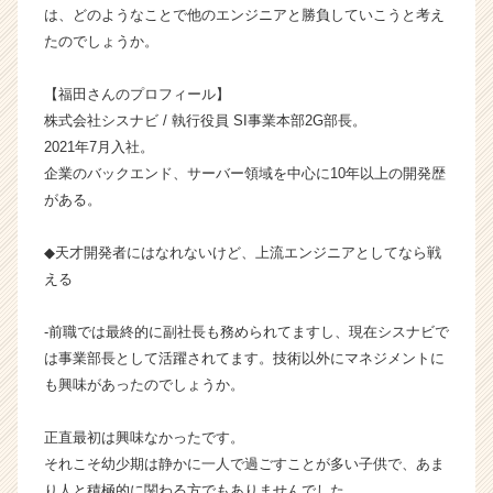
は、どのようなことで他のエンジニアと勝負していこうと考え
ャ
たのでしょうか。
ー・
成
長
【福田さんのプロフィール】
企
株式会社シスナビ / 執行役員 SI事業本部2G部長。
業
2021年7月入社。
か
企業のバックエンド、サーバー領域を中心に10年以上の開発歴
ら
がある。
ス
カ
ウ
◆天才開発者にはなれないけど、上流エンジニアとしてなら戦
ト
える
が
届
-前職では最終的に副社長も務められてますし、現在シスナビで
く
は事業部長として活躍されてます。技術以外にマネジメントに
就
も興味があったのでしょうか。
活
サ
イ
正直最初は興味なかったです。
ト
それこそ幼少期は静かに一人で過ごすことが多い子供で、あま
チ
り人と積極的に関わる方でもありませんでした。