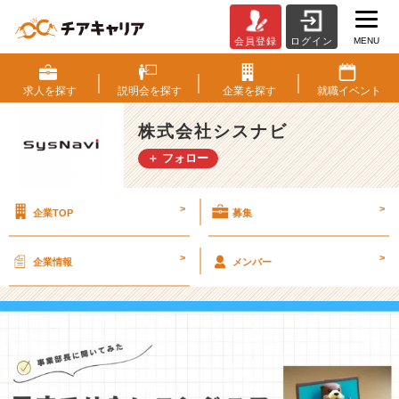
MENU
会員登録
ログイン
天
才
で
求人を
探す
説明会を
探す
企業を
探す
就職
イベント
は
な
株式会社シスナビ
い
＋ フォロー
エ
ン
ジ
>
>
企業TOP
募集
ニ
ア
が
>
>
企業情報
メンバー
執
行
役
員
に
な
っ