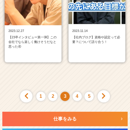
2023.12.27
2023.11.14
【23卒インタビュー第一弾】この
【社内ブログ】資格や認定って必
会社でなら楽しく働けそうだなと
要？について語り合う！
思った④
1
2
3
4
5
仕事をみる