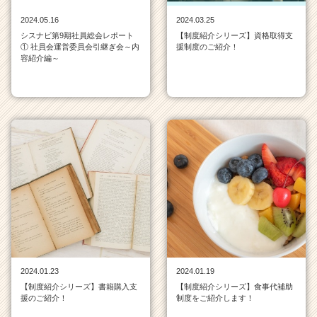
チ
2024.05.16
2024.03.25
ア
シスナビ第9期社員総会レポート
【制度紹介シリーズ】資格取得支
キ
① 社員会運営委員会引継ぎ会～内
援制度のご紹介！
ャ
容紹介編～
リ
ア
（C
h
e
e
r
C
a
r
e
e
r）
2024.01.23
2024.01.19
【制度紹介シリーズ】書籍購入支
【制度紹介シリーズ】食事代補助
援のご紹介！
制度をご紹介します！