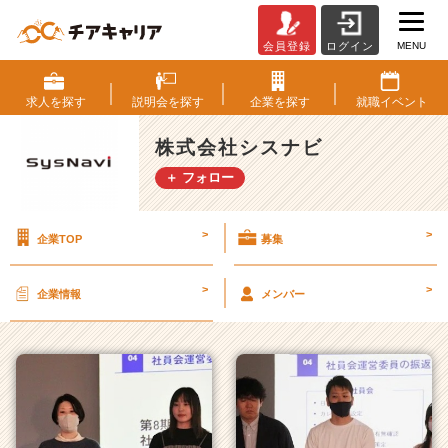
MENU
会員登録
ログイン
株
式
会
求人を
探す
説明会を
探す
企業を
探す
就職
イベント
社
シ
株式会社シスナビ
ス
＋ フォロー
ナ
ビ
の
>
>
企業TOP
募集
タ
イ
ム
>
>
企業情報
メンバー
ラ
イ
ン
一
覧
|
ベ