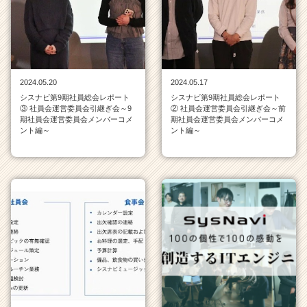
ン
チ
ャ
ー・
成
長
2024.05.20
2024.05.17
企
シスナビ第9期社員総会レポート
シスナビ第9期社員総会レポート
業
③ 社員会運営委員会引継ぎ会～9
② 社員会運営委員会引継ぎ会～前
か
期社員会運営委員会メンバーコメ
期社員会運営委員会メンバーコメ
ント編～
ント編～
ら
ス
カ
ウ
ト
が
届
く
就
活
サ
イ
ト