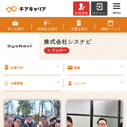
MENU
会員登録
ログイン
株
式
会
求人を
探す
説明会を
探す
企業を
探す
就職
イベント
社
シ
株式会社シスナビ
ス
＋ フォロー
ナ
ビ
の
>
>
企業TOP
募集
タ
イ
ム
>
>
企業情報
メンバー
ラ
イ
ン
一
覧
|
ベ