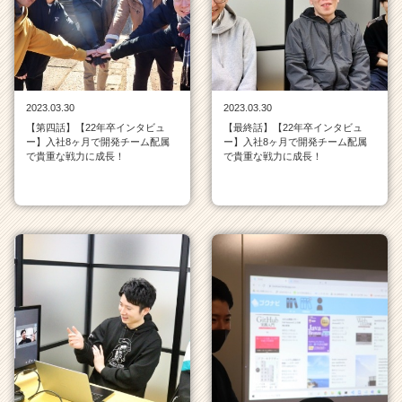
ン
チ
ャ
ー・
成
長
2023.03.30
2023.03.30
企
【第四話】【22年卒インタビュ
【最終話】【22年卒インタビュ
業
ー】入社8ヶ月で開発チーム配属
ー】入社8ヶ月で開発チーム配属
か
で貴重な戦力に成長！
で貴重な戦力に成長！
ら
ス
カ
ウ
ト
が
届
く
就
活
サ
イ
ト