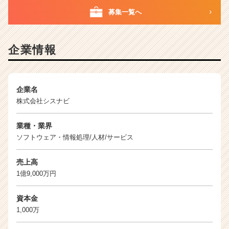
が
募集一覧へ
届
く
就
企業情報
活
サ
イ
ト
企業名
チ
株式会社シスナビ
ア
キ
ャ
業種・業界
リ
ソフトウェア・情報処理/人材/サービス
ア
（C
売上高
h
1億9,000万円
e
e
資本金
r
C
1,000万
a