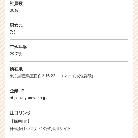
r
社員数
e
30名
e
r）
男女比
7:3
平均年齢
29.7歳
所在地
東京都豊島区目白2-16-22 ロンアイル池袋2階
企業HP
https://sysnavi.co.jp/
注目リンク
【採用HP】
株式会社シスナビ 公式採用サイト