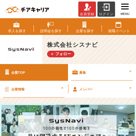
MENU
会員登録
ログイン
株
式
会
求人を
探す
説明会を
探す
企業を
探す
就職
イベント
社
シ
株式会社シスナビ
ス
＋ フォロー
ナ
ビ
の
>
企業TOP
募集
採
用/
求
>
>
企業情報
メンバー
人
-
【つ
く
る
人
に