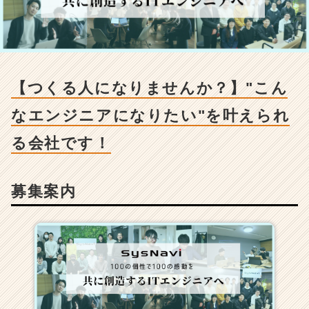
な
り
ま
せ
ん
か？】"こ
【つくる人になりませんか？】"こん
ん
な
なエンジニアになりたい"を叶えられ
エ
ン
る会社です！
ジ
ニ
ア
募集案内
に
な
り
た
い"を
叶
え
ら
れ