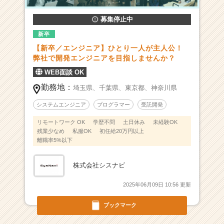
る
募集停止中
会
社
新卒
で
【新卒／エンジニア】ひとり一人が主人公！
す！
弊社で開発エンジニアを目指しませんか？
|
ベ
WEB面談 OK
ン
勤務地：
埼玉県、
千葉県、
東京都、
神奈川県
チ
ャ
システムエンジニア
プログラマー
受託開発
ー・
リモートワーク OK
学歴不問
土日休み
未経験OK
成
残業少なめ
私服OK
初任給20万円以上
長
離職率5%以下
企
業
株式会社シスナビ
か
ら
2025年06月09日 10:56 更新
ス
カ
ブックマーク
ウ
ト