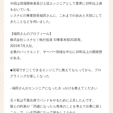
今回は現場開発者及び上流エンジニアとして業界に10年以上身
ャ
をおいている、
ー・
成
シスナビの事業部長福田さんに、これまでの歩みと大切にして
長
きたことなどを伺いました。
企
業
【福田さんのプロフィール】
か
株式会社シスナビ / 執行役員 SI事業本部2G部長。
ら
2021年7月入社。
ス
企業のバックエンド、サーバー領域を中心に10年以上の開発歴
カ
ウ
がある。
ト
が
◆現場ですごくできるエンジニアに教えてもらってから、プロ
届
グラミングが楽しくなった
く
就
- 福田さんがエンジニアになったきっかけを教えてください
活
サ
イ
元々私は千葉出身でバンドをやるために上京したんです。
ト
親との約束が「25歳になったら将来のことを考えて仕事に就く
チ
こと」で、いざ25歳になって何をしようかと。