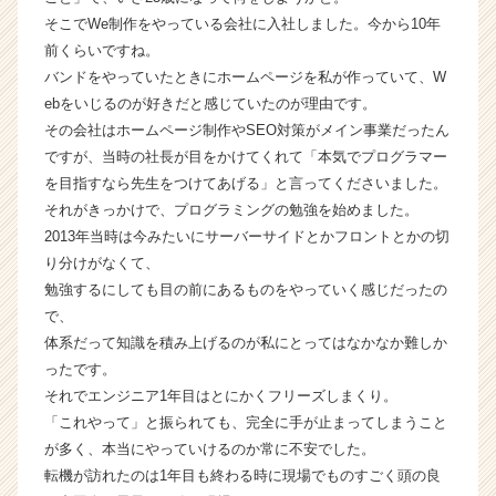
ア
そこでWe制作をやっている会社に入社しました。今から10年
キ
前くらいですね。
ャ
バンドをやっていたときにホームページを私が作っていて、W
リ
ebをいじるのが好きだと感じていたのが理由です。
ア
（C
その会社はホームページ制作やSEO対策がメイン事業だったん
h
ですが、当時の社長が目をかけてくれて「本気でプログラマー
e
を目指すなら先生をつけてあげる」と言ってくださいました。
e
それがきっかけで、プログラミングの勉強を始めました。
r
2013年当時は今みたいにサーバーサイドとかフロントとかの切
C
り分けがなくて、
a
勉強するにしても目の前にあるものをやっていく感じだったの
r
e
で、
e
体系だって知識を積み上げるのが私にとってはなかなか難しか
r）
ったです。
それでエンジニア1年目はとにかくフリーズしまくり。
「これやって」と振られても、完全に手が止まってしまうこと
が多く、本当にやっていけるのか常に不安でした。
転機が訪れたのは1年目も終わる時に現場でものすごく頭の良