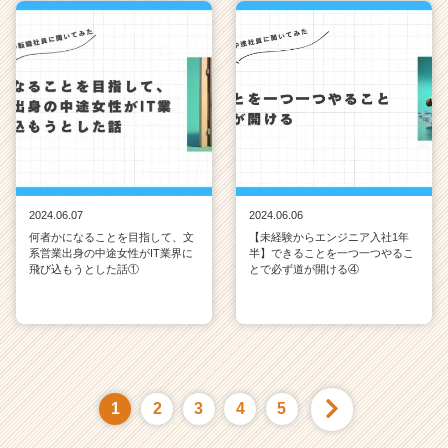
2024.06.07
2024.06.06
何者かになることを目指して、文
【未経験からエンジニア入社1年
系営業出身の中途女性がIT業界に
半】できることを一つ一つやるこ
飛び込もうとした話①
とで必ず道が開ける④
1
2
3
4
5