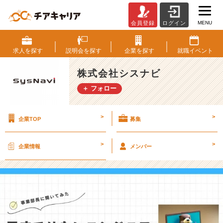
MENU
会員登録
ログイン
天
才
で
求人を
探す
説明会を
探す
企業を
探す
就職
イベント
は
な
株式会社シスナビ
い
＋ フォロー
エ
ン
ジ
>
>
企業TOP
募集
ニ
ア
が
>
>
企業情報
メンバー
執
行
役
員
に
な
っ