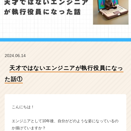
た
話
①
【株
式
会
社
シ
ス
2024.06.14
ナ
ビ
天才ではないエンジニアが執行役員になっ
の
タ
た話①
イ
ム
ラ
イ
ン】
こんにちは！
|
ベ
エンジニアとして10年後、自分がどのような姿になっているの
ン
か描けていますか？
チ