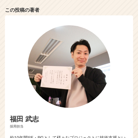
リ
ア
この投稿の著者
（C
h
e
e
r
C
a
r
e
e
r）
福田 武志
採用担当
約10年間SE・PGとして様々なプロジェクトに技術支援とい