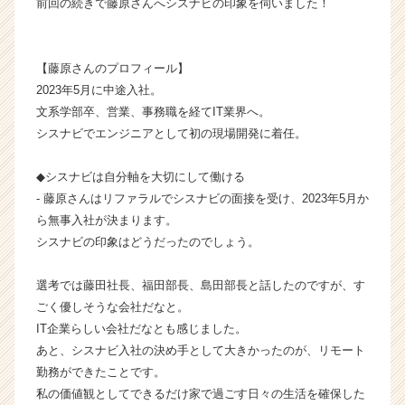
前回の続きで藤原さんへシスナビの印象を伺いました！
式
会
社
【藤原さんのプロフィール】
シ
2023年5月に中途入社。
ス
文系学部卒、営業、事務職を経てIT業界へ。
ナ
ビ
シスナビでエンジニアとして初の現場開発に着任。
の
タ
◆シスナビは自分軸を大切にして働ける
イ
- 藤原さんはリファラルでシスナビの面接を受け、2023年5月か
ム
ら無事入社が決まります。
ラ
シスナビの印象はどうだったのでしょう。
イ
ン】
|
選考では藤田社長、福田部長、島田部長と話したのですが、す
ベ
ごく優しそうな会社だなと。
ン
IT企業らしい会社だなとも感じました。
チ
あと、シスナビ入社の決め手として大きかったのが、リモート
ャ
勤務ができたことです。
ー・
私の価値観としてできるだけ家で過ごす日々の生活を確保した
成