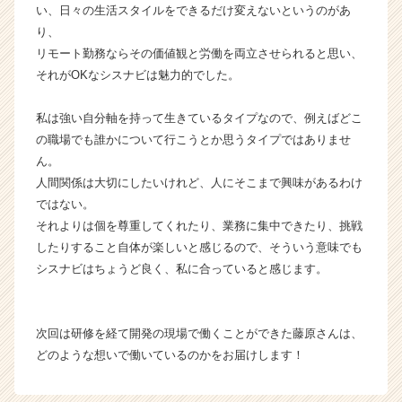
い、日々の生活スタイルをできるだけ変えないというのがあ
長
企
り、
業
リモート勤務ならその価値観と労働を両立させられると思い、
か
それがOKなシスナビは魅力的でした。
ら
ス
私は強い自分軸を持って生きているタイプなので、例えばどこ
カ
の職場でも誰かについて行こうとか思うタイプではありませ
ウ
ん。
ト
が
人間関係は大切にしたいけれど、人にそこまで興味があるわけ
届
ではない。
く
それよりは個を尊重してくれたり、業務に集中できたり、挑戦
就
したりすること自体が楽しいと感じるので、そういう意味でも
活
シスナビはちょうど良く、私に合っていると感じます。
サ
イ
ト
チ
次回は研修を経て開発の現場で働くことができた藤原さんは、
ア
どのような想いで働いているのかをお届けします！
キ
ャ