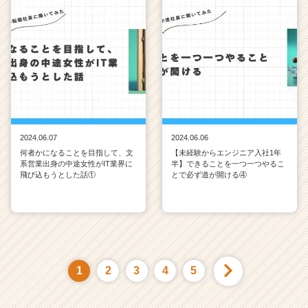
2024.06.07
2024.06.06
何者かになることを目指して、文
【未経験からエンジニア入社1年
系営業出身の中途女性がIT業界に
半】できることを一つ一つやるこ
飛び込もうとした話①
とで必ず道が開ける④
1
2
3
4
5