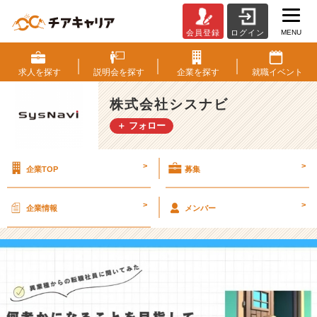
MENU
会員登録
ログイン
何
者
か
求人を
探す
説明会を
探す
企業を
探す
就職
イベント
に
な
株式会社シスナビ
る
＋ フォロー
こ
と
を
>
>
企業TOP
募集
目
指
し
>
>
企業情報
メンバー
て、
文
系
営
業
出
身