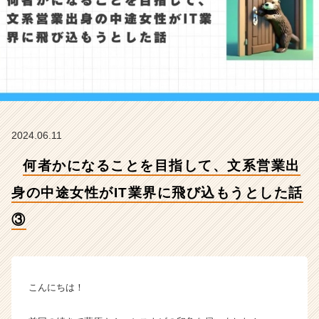
の
中
途
女
性
が
I
T
業
2024.06.11
界
に
何者かになることを目指して、文系営業出
飛
び
身の中途女性がIT業界に飛び込もうとした話
込
も
③
う
と
し
た
こんにちは！
話
③
【株