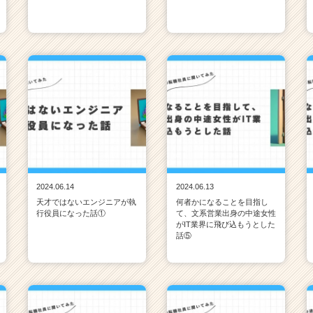
2024.06.14
2024.06.13
天才ではないエンジニアが執
何者かになることを目指し
行役員になった話①
て、文系営業出身の中途女性
がIT業界に飛び込もうとした
話⑤