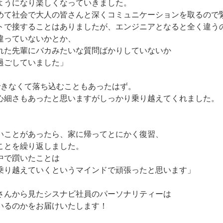
ようになり楽しくなっていきました。
めて社会で大人の皆さんと深くコミュニケーションを取るので
トで接することはありましたが、エンジニアとなると全く違う
違っていないかとか、
れた先輩にバカみたいな質問ばかりしていないか
過ごしていました」
くできなくて落ち込むこともあったはず。
心細さもあったと思いますがしっかり乗り越えてくれました。
いことがあったら、家に帰ってとにかく復習、
ことを繰り返しました。
中で躓いたことは
乗り越えていくというマインドで頑張ったと思います」
さんから見たシスナビ社員のパーソナリティーは
いるのかをお届けいたします！