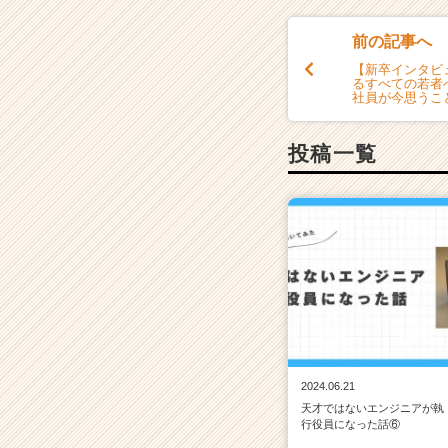
前の記事へ
【新卒インタビ
るすべての若者
社員が今思うこ
投稿一覧
2024.06.21
天才ではないエンジニアが執
行役員になった話⑥