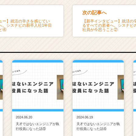
次の記事へ
ュー】就活の辛さを感じてい
【新卒インタビュー】就活の
へ。シスナビの新卒入社1年目
るすべての若者へ。シスナビ
と④
社員が今思うこと②
2024.06.20
2024.06.19
天才ではないエンジニアが執
天才ではないエンジニアが執
行役員になった話⑤
行役員になった話④