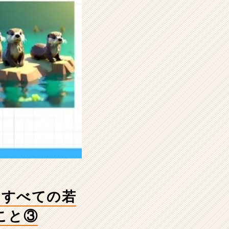
るすべての若
こと③