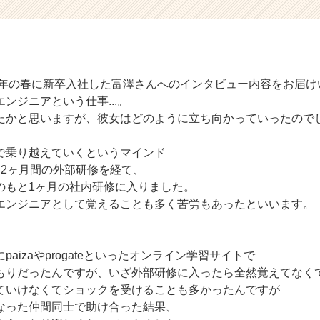
23年の春に新卒入社した富澤さんへのインタビュー内容をお届け
ンジニアという仕事...。
たかと思いますが、彼女はどのように立ち向かっていったので
で乗り越えていくというマインド
は2ヶ月間の外部研修を経て、
のもと1ヶ月の社内研修に入りました。
エンジニアとして覚えることも多く苦労もあったといいます。
aizaやprogateといったオンライン学習サイトで
もりだったんですが、いざ外部研修に入ったら全然覚えてなく
ていけなくてショックを受けることも多かったんですが
なった仲間同士で助け合った結果、