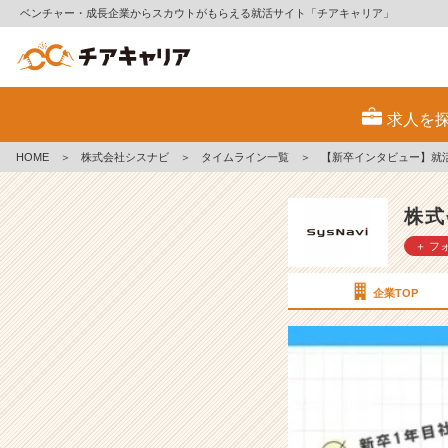
ベンチャー・成長企業からスカウトがもらえる就活サイト「チアキャリア」
【新
卒
求人を
イ
ン
HOME
＞
株式会社シスナビ
＞
タイムライン一覧
＞
【新卒インタビュー】就
タ
ビ
ュ
株式
ー】
＋ フ
就
活
の
企業TOP
辛
さ
を
感
じ
て
い