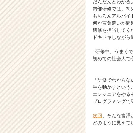
だんだんとわかる
ン】
内部研修では、初
|
もちろんアルバイ
ベ
何か言葉遣いが間
ン
研修を担当してく
チ
ャ
ドキドキしながら
ー・
成
- 研修中、うま
長
初めての社会人で
企
業
か
「研修でわからな
ら
ス
手を動かすという
カ
エンジニアをやる
ウ
プログラミングで
ト
が
次回
、そんな富澤
届
どのように見えて
く
就