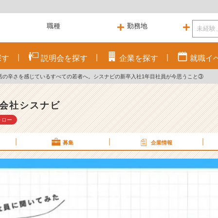
探す
説明会を
探す
企業を
探す
就職
イ
活の辛さを感じているすべての若者へ。シスナビの新卒入社1年目社員が今思うこと③
会社シスナビ
ォロー
募集
企業情報