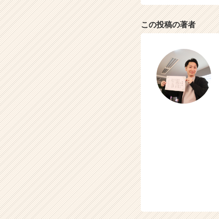
活
サ
この投稿の著者
イ
ト
チ
ア
キ
ャ
リ
ア
（C
h
e
e
r
C
a
r
e
e
r）