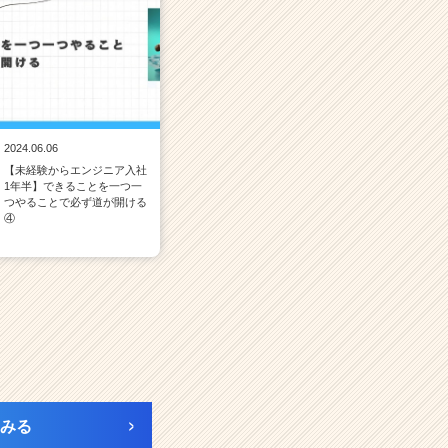
2024.06.06
【未経験からエンジニア入社
1年半】できることを一つ一
つやることで必ず道が開ける
④
みる