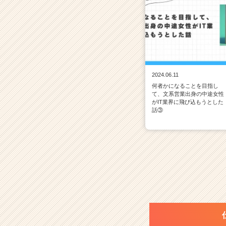
2024.06.11
何者かになることを目指し
て、文系営業出身の中途女性
がIT業界に飛び込もうとした
話③