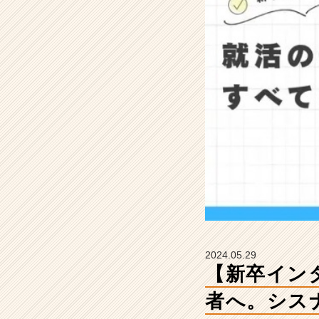
る
す
べ
て
の
若
者
へ。
シ
ス
ナ
ビ
の
新
卒
入
社
2024.05.29
1
【新卒イン
年
目
者へ。シス
社