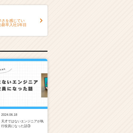
辛さを感じてい
の新卒入社1年目
2024.06.18
天才ではないエンジニアが執
行役員になった話③