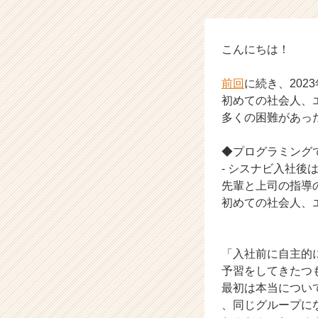
員
が
今
思
こんにちは！
う
こ
前回
に続き、20
と
初めての社会人、エ
③
多くの困難があっ
【株
式
◆プログラミング
会
社
- シスナビ入社後
シ
先輩と上司の指導
ス
初めての社会人、
ナ
ビ
の
「入社前に自主的にp
タ
予習をしてきたつ
イ
ム
最初は本当につい
ラ
、同じグループに
イ