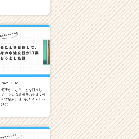
2024.06.12
何者かになることを目指し
て、文系営業出身の中途女性
がIT業界に飛び込もうとした
話④