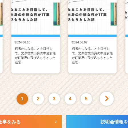
2024.06.10
2024.06.07
何者かになることを目指し
何者かになることを目指し
て、文系営業出身の中途女性
て、文系営業出身の中途女性
がIT業界に飛び込もうとした
がIT業界に飛び込もうとした
話②
話①
1
2
3
4
5
仕事をみる
説明会情報を