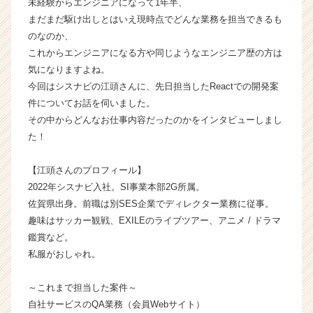
未経験からエンジニアになって1年半、
社
まだまだ駆け出しとはいえ現時点でどんな業務を担当できるも
シ
のなのか、
ス
これからエンジニアになる方や同じようなエンジニア歴の方は
ナ
気になりますよね。
ビ
今回はシスナビの江頭さんに、先日担当したReactでの開発案
の
タ
件についてお話を伺いました。
イ
その中からどんなお仕事内容だったのかをインタビューしまし
ム
た！
ラ
イ
【江頭さんのプロフィール】
ン】
2022年シスナビ入社。SI事業本部2G所属。
|
佐賀県出身。前職は別SES企業でディレクター業務に従事。
ベ
ン
趣味はサッカー観戦、EXILEのライブツアー、アニメ / ドラマ
チ
鑑賞など。
ャ
私服がおしゃれ。
ー・
成
～これまで担当した案件～
長
自社サービスのQA業務（会員Webサイト）
企