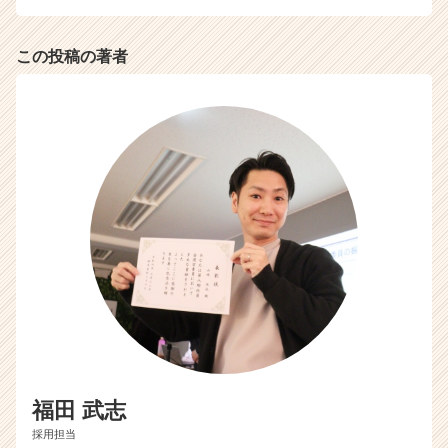
（C
h
e
この投稿の著者
e
r
C
a
r
e
e
r）
福田 武志
採用担当