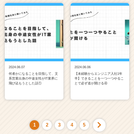
2024.06.07
2024.06.06
何者かになることを目指して、文
【未経験からエンジニア入社1年
系営業出身の中途女性がIT業界に
半】できることを一つ一つやるこ
飛び込もうとした話①
とで必ず道が開ける④
1
2
3
4
5