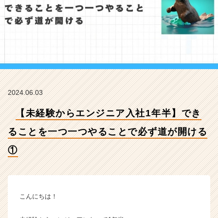
と
を
一
つ
一
つ
や
る
こ
2024.06.03
と
で
【未経験からエンジニア入社1年半】でき
必
ず
ることを一つ一つやることで必ず道が開ける
道
が
①
開
け
る
①
こんにちは！
【株
式
会