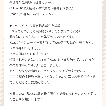
受託案件QA業務（経理システム）
業
か
CakePHPでの改修 / 保守業務（基幹システム）
ら
Reactでの開発（為替システム）
ス
カ
◆Java→Reactに書き換え案件を担当
ウ
- 直近でどのような開発を担当したか教えてください
ト
元々Javaで作られていた為替のスマホアプリを、
が
Reactで全部コードを書き直してWebアプリに作り替えるとい
届
く
う案件を担当しました。
就
担当期間は3ヶ月程度でした。
活
打診されたときは、これまでReactをあまり触ってこなかった
サ
ので是非やってみたいと思いました。
イ
また、なかなか出回ることが少ないタイプの案件なので、
ト
ここで積める経験を逃したくないと思い、二つ返事で担当させ
チ
ていただくことに決めました。
ア
キ
ャ
次回はava→Reactに書き換え案件で成長を感じたことや苦労し
リ
たことをお届けします！
ア