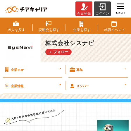
MENU
会員登録
ログイン
【未
経
験
求人を
探す
説明会を
探す
企業を
探す
就職
イベント
か
ら
株式会社シスナビ
エ
＋ フォロー
ン
ジ
ニ
>
>
企業TOP
募集
ア
入
社
>
>
企業情報
メンバー
1
年
半】
で
き
る
こ