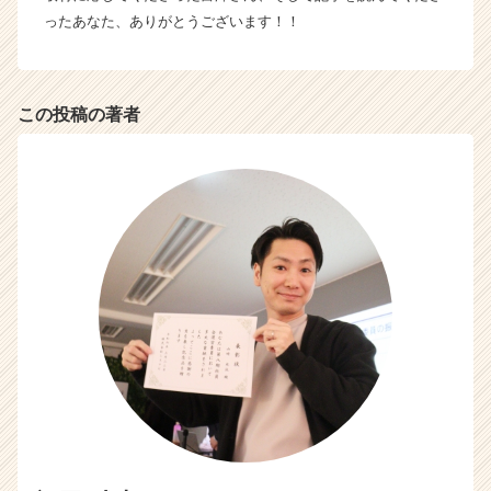
サ
ったあなた、ありがとうございます！！
イ
ト
チ
ア
この投稿の著者
キ
ャ
リ
ア
（C
h
e
e
r
C
a
r
e
e
r）