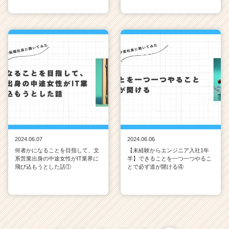
2024.06.07
2024.06.06
何者かになることを目指して、文
【未経験からエンジニア入社1年
系営業出身の中途女性がIT業界に
半】できることを一つ一つやるこ
飛び込もうとした話①
とで必ず道が開ける④