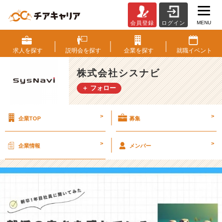
MENU
会員登録
ログイン
【新
卒
イ
求人を
探す
説明会を
探す
企業を
探す
就職
イベント
ン
タ
株式会社シスナビ
ビ
＋ フォロー
ュ
ー】
就
>
>
企業TOP
募集
活
の
辛
>
>
企業情報
メンバー
さ
を
感
じ
て
い
る