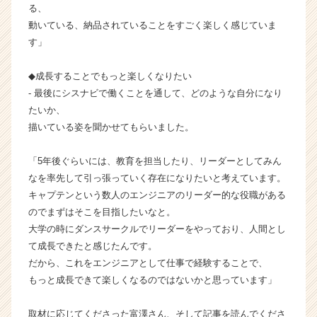
る、
|
ベ
動いている、納品されていることをすごく楽しく感じていま
ン
す」
チ
ャ
◆成長することでもっと楽しくなりたい
ー・
- 最後にシスナビで働くことを通して、どのような自分になり
成
たいか、
長
描いている姿を聞かせてもらいました。
企
業
か
「5年後ぐらいには、教育を担当したり、リーダーとしてみん
ら
なを率先して引っ張っていく存在になりたいと考えています。
ス
キャプテンという数人のエンジニアのリーダー的な役職がある
カ
のでまずはそこを目指したいなと。
ウ
大学の時にダンスサークルでリーダーをやっており、人間とし
ト
て成長できたと感じたんです。
が
届
だから、これをエンジニアとして仕事で経験することで、
く
もっと成長できて楽しくなるのではないかと思っています」
就
活
取材に応じてくださった富澤さん、そして記事を読んでくださ