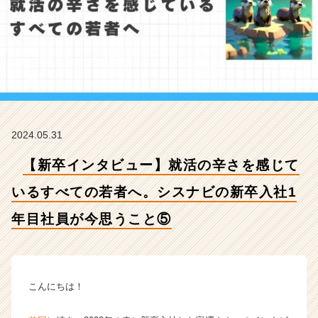
す
べ
て
の
若
者
へ。
シ
ス
2024.05.31
ナ
ビ
【新卒インタビュー】就活の辛さを感じて
の
新
いるすべての若者へ。シスナビの新卒入社1
卒
入
年目社員が今思うこと⑤
社
1
年
目
こんにちは！
社
員
が