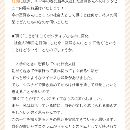
前回
に続き、2023年の春に新卒入社した富澤さんへのインタビ
今
ュー内容をお届けいたします！
思
今の富澤さんにとっての社会人として働くとは何か、将来の展
う
望はどんなものなのか伺いました！
こ
と
◆”働く”ことがすごくポジティブなものに変化
⑤
【株
- 社会人2年目を目前にした今、富澤さんにとって”働く”という
式
ことはどういうことなのでしょうか。
会
社
「大学のときに想像していた社会人は、
シ
朝早く起きて仕事行って疲れ切ってすぐ寝る生活が
ス
ずっと続くようなマイナスな印象がありました。
ナ
でも、シスナビで働き始めてからは仕事を通して成長したいと
ビ
の
思えることが多いので、
タ
”働く”ことがすごくポジティブなものに変化しました。
イ
また、私は就活している時に、自分が楽しく感じられる働き方
ム
をしたいと強く思ったんです。
ラ
この一年を振り返るとその思いを実現できていると思います。
イ
自分が書いたプログラムがちゃんとシステムとして反映されて
ン】