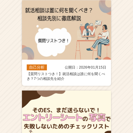
ア
（C
h
e
e
r
C
a
r
e
自己分析
公開日：2026年01月15日
e
【質問リストつき！】就活相談は誰に何を聞くべ
r）
き？7つの相談先を紹介