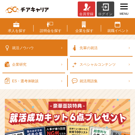
MENU
会員登録
ログイン
選
考
対
求人を
探す
説明会を
探す
企業を
探す
就職
イベント
策・
就
活
就活ノウハウ
先輩の就活
ノ
ウ
企業研究
スペシャル
コンテンツ
ハ
ウ
記
ES・選考
体験談
就活用語集
事
|
ベ
ン
チ
ャ
ー・
成