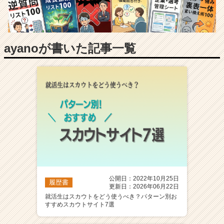
長
企
業
か
ら
ayanoが書いた記事一覧
ス
カ
ウ
ト
が
届
く
就
活
サ
イ
ト
公開日：2022年10月25日
チ
履歴書
更新日：2026年06月22日
ア
就活生はスカウトをどう使うべき？パターン別お
キ
すすめスカウトサイト7選
ャ
リ