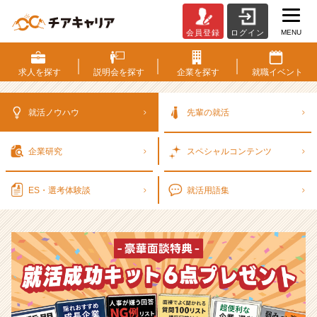
MENU
会員登録
ログイン
選
考
対
求人を
探す
説明会を
探す
企業を
探す
就職
イベント
策・
就
活
就活ノウハウ
先輩の就活
ノ
ウ
企業研究
スペシャル
コンテンツ
ハ
ウ
記
ES・選考
体験談
就活用語集
事
|
ベ
ン
チ
ャ
ー・
成