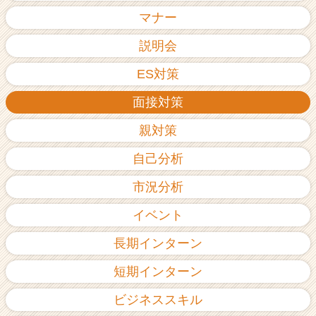
ア
マナー
（C
h
説明会
e
ES対策
e
r
面接対策
C
a
親対策
r
e
自己分析
e
r）
市況分析
イベント
長期インターン
短期インターン
ビジネススキル