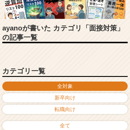
長
企
業
か
ら
ayanoが書いた カテゴリ「面接対策」
ス
の記事一覧
カ
ウ
ト
が
届
く
カテゴリ一覧
就
活
全対象
サ
イ
新卒向け
ト
チ
転職向け
ア
キ
ャ
全て
リ