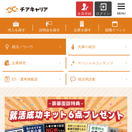
MENU
会員登録
ログイン
選
考
対
求人を
探す
説明会を
探す
企業を
探す
就職
イベント
策・
就
活
就活ノウハウ
先輩の就活
ノ
ウ
企業研究
スペシャル
コンテンツ
ハ
ウ
記
ES・選考
体験談
就活用語集
事
|
ベ
ン
チ
ャ
ー・
成