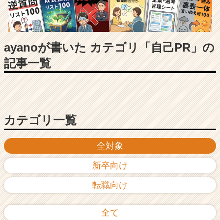
長
企
業
か
ら
ayanoが書いた カテゴリ「自己PR」の
ス
記事一覧
カ
ウ
ト
が
届
く
カテゴリ一覧
就
活
全対象
サ
イ
新卒向け
ト
チ
転職向け
ア
キ
ャ
全て
リ