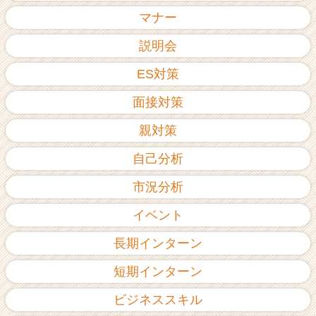
ア
マナー
（C
h
説明会
e
ES対策
e
r
面接対策
C
a
親対策
r
e
自己分析
e
r）
市況分析
イベント
長期インターン
短期インターン
ビジネススキル