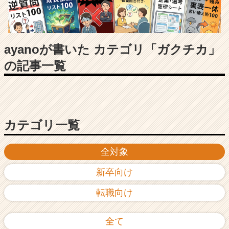
長
企
業
か
ら
ayanoが書いた カテゴリ「ガクチカ」
ス
の記事一覧
カ
ウ
ト
が
届
く
カテゴリ一覧
就
活
全対象
サ
イ
新卒向け
ト
チ
転職向け
ア
キ
ャ
全て
リ