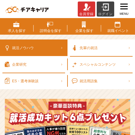
MENU
会員登録
ログイン
選
考
対
求人を
探す
説明会を
探す
企業を
探す
就職
イベント
策・
就
活
就活ノウハウ
先輩の就活
ノ
ウ
企業研究
スペシャル
コンテンツ
ハ
ウ
記
ES・選考
体験談
就活用語集
事
|
ベ
ン
チ
ャ
ー・
成