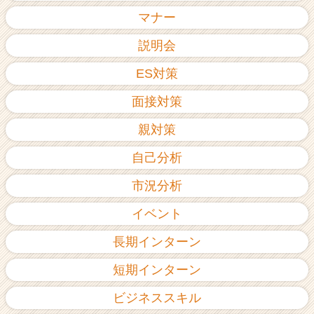
ア
マナー
（C
h
説明会
e
ES対策
e
r
面接対策
C
a
親対策
r
e
自己分析
e
r）
市況分析
イベント
長期インターン
短期インターン
ビジネススキル