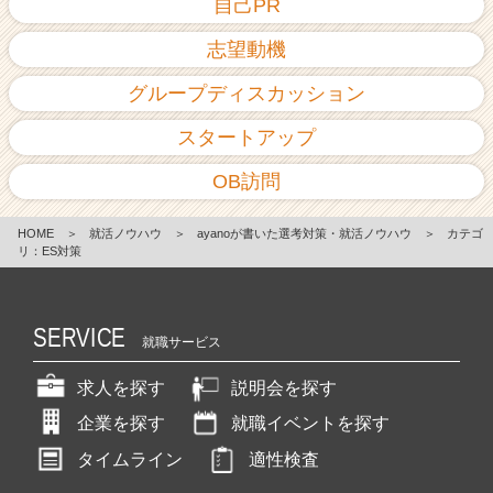
自己PR
志望動機
グループディスカッション
スタートアップ
OB訪問
HOME
＞
就活ノウハウ
＞
ayanoが書いた選考対策・就活ノウハウ
＞
カテゴ
リ：ES対策
SERVICE
就職サービス
求人を探す
説明会を探す
企業を探す
就職イベントを探す
タイムライン
適性検査