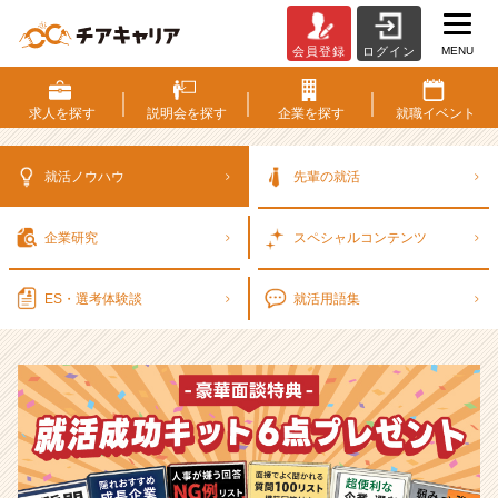
MENU
会員登録
ログイン
選
考
対
求人を
探す
説明会を
探す
企業を
探す
就職
イベント
策・
就
活
就活ノウハウ
先輩の就活
ノ
ウ
企業研究
スペシャル
コンテンツ
ハ
ウ
記
ES・選考
体験談
就活用語集
事
|
ベ
ン
チ
ャ
ー・
成