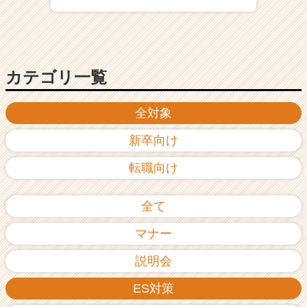
ア
（C
h
e
e
カテゴリ一覧
r
C
全対象
a
r
新卒向け
e
e
転職向け
r）
全て
マナー
説明会
ES対策