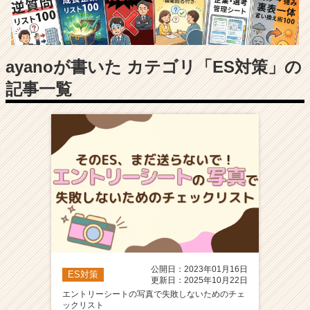
長
企
業
か
ら
ayanoが書いた カテゴリ「ES対策」の
ス
記事一覧
カ
ウ
ト
が
届
く
就
活
サ
イ
ト
チ
ア
公開日：2023年01月16日
ES対策
キ
更新日：2025年10月22日
ャ
エントリーシートの写真で失敗しないためのチェ
ックリスト
リ