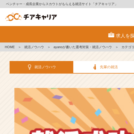
ベンチャー・成長企業からスカウトがもらえる就活サイト「チアキャリア」
選
考
求人を
対
策・
HOME
＞
就活ノウハウ
＞
ayanoが書いた選考対策・就活ノウハウ
＞
カテゴ
就
活
ノ
就活ノウハウ
先輩の就活
ウ
ハ
ウ
記
事
|
ベ
ン
チ
ャ
ー・