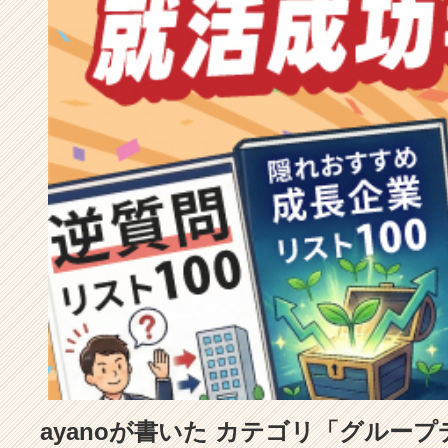
成
長
企
業
か
ら
ス
カ
ウ
ト
が
届
く
就
活
サ
イ
ト
チ
ア
ayanoが書いた カテゴリ「グルー
キ