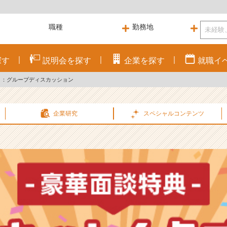
探す
説明会を
探す
企業を
探す
就職
イ
リ：グループディスカッション
企業研究
スペシャル
コンテンツ