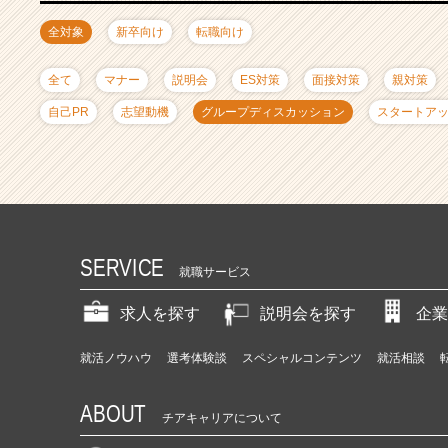
ャ
リ
全対象
新卒向け
転職向け
ア
（C
全て
マナー
説明会
ES対策
面接対策
親対策
h
e
自己PR
志望動機
グループディスカッション
スタートア
e
r
C
a
r
e
e
SERVICE
就職サービス
r）
求人を探す
説明会を探す
企業
就活ノウハウ
選考体験談
スペシャルコンテンツ
就活相談
ABOUT
チアキャリアについて