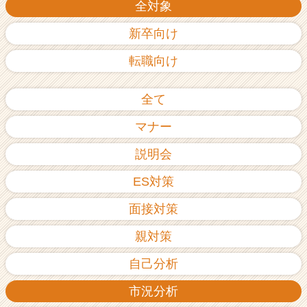
全対象
新卒向け
転職向け
全て
マナー
説明会
ES対策
面接対策
親対策
自己分析
市況分析