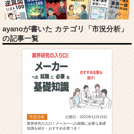
長
企
業
か
ら
ayanoが書いた カテゴリ「市況分析」
ス
の記事一覧
カ
ウ
ト
が
届
く
就
活
サ
イ
ト
チ
ア
市況分析
公開日：2022年12月15日
キ
業界研究の入口！メーカーへの就職に必要な基礎
ャ
知識を紹介・おすすめ企業つき！
リ