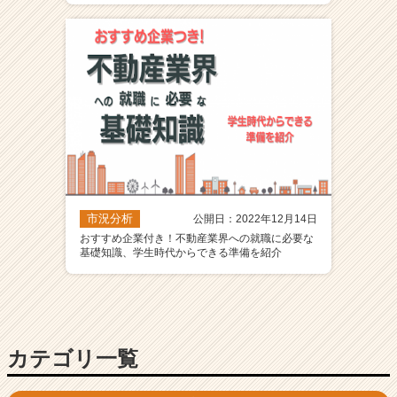
ア
（C
h
e
e
r
C
a
r
e
e
市況分析
公開日：2022年12月14日
r）
おすすめ企業付き！不動産業界への就職に必要な
基礎知識、学生時代からできる準備を紹介
カテゴリ一覧