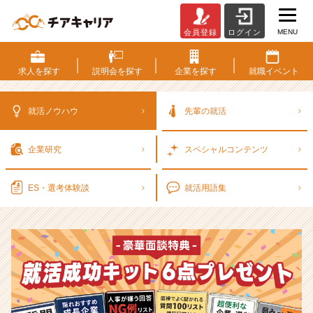
MENU
会員登録
ログイン
選
考
対
求人を
探す
説明会を
探す
企業を
探す
就職
イベント
策・
就
活
就活ノウハウ
先輩の就活
ノ
ウ
企業研究
スペシャル
コンテンツ
ハ
ウ
記
ES・選考
体験談
就活用語集
事
|
ベ
ン
チ
ャ
ー・
成